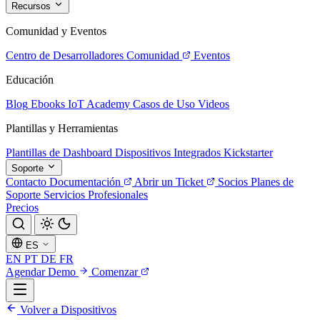
Recursos
Comunidad y Eventos
Centro de Desarrolladores
Comunidad
Eventos
Educación
Blog
Ebooks
IoT Academy
Casos de Uso
Videos
Plantillas y Herramientas
Plantillas de Dashboard
Dispositivos Integrados
Kickstarter
Soporte
Contacto
Documentación
Abrir un Ticket
Socios
Planes de
Soporte
Servicios Profesionales
Precios
ES
EN
PT
DE
FR
Agendar Demo
Comenzar
Volver a Dispositivos