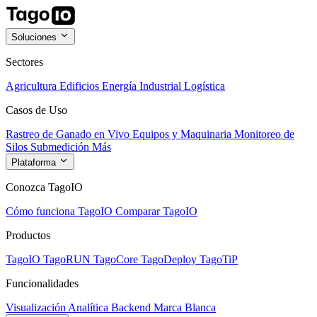
Soluciones
Sectores
Agricultura
Edificios
Energía
Industrial
Logística
Casos de Uso
Rastreo de Ganado en Vivo
Equipos y Maquinaria
Monitoreo de
Silos
Submedición
Más
Plataforma
Conozca TagoIO
Cómo funciona TagoIO
Comparar TagoIO
Productos
TagoIO
TagoRUN
TagoCore
TagoDeploy
TagoTiP
Funcionalidades
Visualización
Analítica
Backend
Marca Blanca