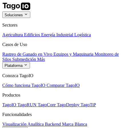
Soluciones
Sectores
Agricultura
Edificios
Energía
Industrial
Logística
Casos de Uso
Rastreo de Ganado en Vivo
Equipos y Maquinaria
Monitoreo de
Silos
Submedición
Más
Plataforma
Conozca TagoIO
Cómo funciona TagoIO
Comparar TagoIO
Productos
TagoIO
TagoRUN
TagoCore
TagoDeploy
TagoTiP
Funcionalidades
Visualización
Analítica
Backend
Marca Blanca