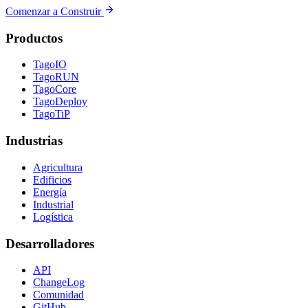
Comenzar a Construir
Productos
TagoIO
TagoRUN
TagoCore
TagoDeploy
TagoTiP
Industrias
Agricultura
Edificios
Energía
Industrial
Logística
Desarrolladores
API
ChangeLog
Comunidad
GitHub