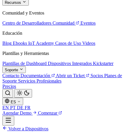
Recursos
Comunidad y Eventos
Centro de Desarrolladores
Comunidad
Eventos
Educación
Blog
Ebooks
IoT Academy
Casos de Uso
Videos
Plantillas y Herramientas
Plantillas de Dashboard
Dispositivos Integrados
Kickstarter
Soporte
Contacto
Documentación
Abrir un Ticket
Socios
Planes de
Soporte
Servicios Profesionales
Precios
ES
EN
PT
DE
FR
Agendar Demo
Comenzar
Volver a Dispositivos