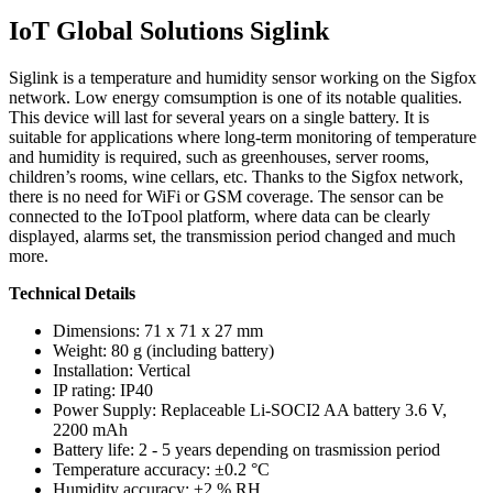
IoT Global Solutions Siglink
Siglink is a temperature and humidity sensor working on the Sigfox
network. Low energy comsumption is one of its notable qualities.
This device will last for several years on a single battery. It is
suitable for applications where long-term monitoring of temperature
and humidity is required, such as greenhouses, server rooms,
children’s rooms, wine cellars, etc. Thanks to the Sigfox network,
there is no need for WiFi or GSM coverage. The sensor can be
connected to the IoTpool platform, where data can be clearly
displayed, alarms set, the transmission period changed and much
more.
Technical Details
Dimensions: 71 x 71 x 27 mm
Weight: 80 g (including battery)
Installation: Vertical
IP rating: IP40
Power Supply: Replaceable Li-SOCI2 AA battery 3.6 V,
2200 mAh
Battery life: 2 - 5 years depending on trasmission period
Temperature accuracy: ±0.2 °C
Humidity accuracy: ±2 % RH