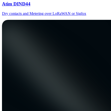
Atim DIND44
Dry contacts and Metering over LoRaWAN or Sigfox