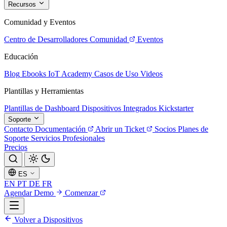
Recursos
Comunidad y Eventos
Centro de Desarrolladores
Comunidad
Eventos
Educación
Blog
Ebooks
IoT Academy
Casos de Uso
Videos
Plantillas y Herramientas
Plantillas de Dashboard
Dispositivos Integrados
Kickstarter
Soporte
Contacto
Documentación
Abrir un Ticket
Socios
Planes de
Soporte
Servicios Profesionales
Precios
ES
EN
PT
DE
FR
Agendar Demo
Comenzar
Volver a Dispositivos