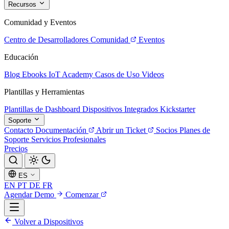
Recursos
Comunidad y Eventos
Centro de Desarrolladores
Comunidad
Eventos
Educación
Blog
Ebooks
IoT Academy
Casos de Uso
Videos
Plantillas y Herramientas
Plantillas de Dashboard
Dispositivos Integrados
Kickstarter
Soporte
Contacto
Documentación
Abrir un Ticket
Socios
Planes de
Soporte
Servicios Profesionales
Precios
ES
EN
PT
DE
FR
Agendar Demo
Comenzar
Volver a Dispositivos