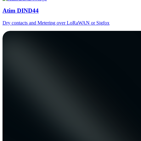
Atim DIND44
Dry contacts and Metering over LoRaWAN or Sigfox