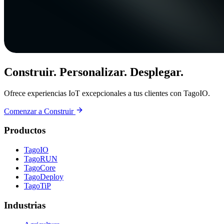
Construir. Personalizar. Desplegar.
Ofrece experiencias IoT excepcionales a tus clientes con TagoIO.
Comenzar a Construir
Productos
TagoIO
TagoRUN
TagoCore
TagoDeploy
TagoTiP
Industrias