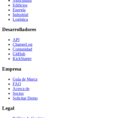
Agricultura
Edificios
Energía
Industrial
Logística
Desarrolladores
API
ChangeLog
Comunidad
GitHub
KickStarter
Empresa
Guía de Marca
FAQ
Acerca de
Socios
Solicitar Demo
Legal