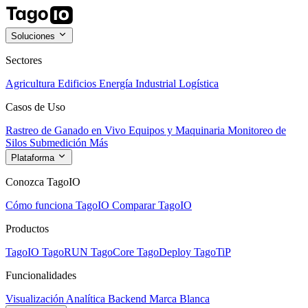
Soluciones
Sectores
Agricultura
Edificios
Energía
Industrial
Logística
Casos de Uso
Rastreo de Ganado en Vivo
Equipos y Maquinaria
Monitoreo de
Silos
Submedición
Más
Plataforma
Conozca TagoIO
Cómo funciona TagoIO
Comparar TagoIO
Productos
TagoIO
TagoRUN
TagoCore
TagoDeploy
TagoTiP
Funcionalidades
Visualización
Analítica
Backend
Marca Blanca