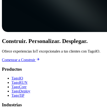
Construir. Personalizar. Desplegar.
Ofrece experiencias IoT excepcionales a tus clientes con TagoIO.
Comenzar a Construir
Productos
TagoIO
TagoRUN
TagoCore
TagoDeploy
TagoTiP
Industrias