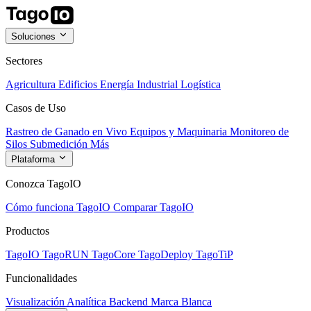
Soluciones
Sectores
Agricultura
Edificios
Energía
Industrial
Logística
Casos de Uso
Rastreo de Ganado en Vivo
Equipos y Maquinaria
Monitoreo de
Silos
Submedición
Más
Plataforma
Conozca TagoIO
Cómo funciona TagoIO
Comparar TagoIO
Productos
TagoIO
TagoRUN
TagoCore
TagoDeploy
TagoTiP
Funcionalidades
Visualización
Analítica
Backend
Marca Blanca