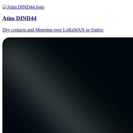
Atim DIND44
Dry contacts and Metering over LoRaWAN or Sigfox