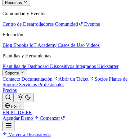
Recursos
Comunidad y Eventos
Centro de Desarrolladores
Comunidad
Eventos
Educación
Blog
Ebooks
IoT Academy
Casos de Uso
Videos
Plantillas y Herramientas
Plantillas de Dashboard
Dispositivos Integrados
Kickstarter
Soporte
Contacto
Documentación
Abrir un Ticket
Socios
Planes de
Soporte
Servicios Profesionales
Precios
ES
EN
PT
DE
FR
Agendar Demo
Comenzar
Volver a Dispositivos