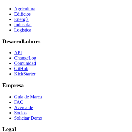
Agricultura
Edificios
Energía
Industrial
Logística
Desarrolladores
API
ChangeLog
Comunidad
GitHub
KickStarter
Empresa
Guía de Marca
FAQ
Acerca de
Socios
Solicitar Demo
Legal