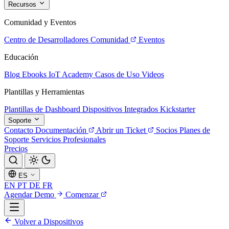
Recursos
Comunidad y Eventos
Centro de Desarrolladores
Comunidad
Eventos
Educación
Blog
Ebooks
IoT Academy
Casos de Uso
Videos
Plantillas y Herramientas
Plantillas de Dashboard
Dispositivos Integrados
Kickstarter
Soporte
Contacto
Documentación
Abrir un Ticket
Socios
Planes de
Soporte
Servicios Profesionales
Precios
ES
EN
PT
DE
FR
Agendar Demo
Comenzar
Volver a Dispositivos