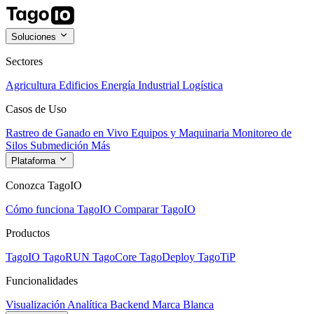
Soluciones
Sectores
Agricultura
Edificios
Energía
Industrial
Logística
Casos de Uso
Rastreo de Ganado en Vivo
Equipos y Maquinaria
Monitoreo de
Silos
Submedición
Más
Plataforma
Conozca TagoIO
Cómo funciona TagoIO
Comparar TagoIO
Productos
TagoIO
TagoRUN
TagoCore
TagoDeploy
TagoTiP
Funcionalidades
Visualización
Analítica
Backend
Marca Blanca