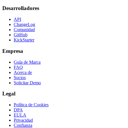
Desarrolladores
API
ChangeLog
Comunidad
GitHub
KickStarter
Empresa
Guía de Marca
FAQ
Acerca de
Socios
Solicitar Demo
Legal
Política de Cookies
DPA
EULA
Privacidad
Confianza