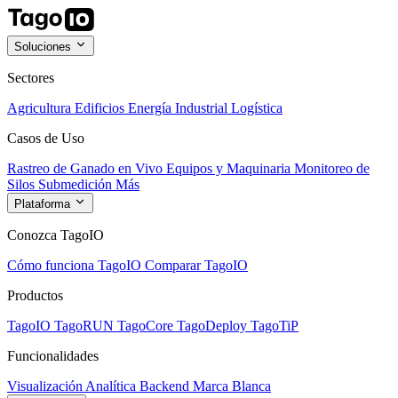
Soluciones
Sectores
Agricultura
Edificios
Energía
Industrial
Logística
Casos de Uso
Rastreo de Ganado en Vivo
Equipos y Maquinaria
Monitoreo de
Silos
Submedición
Más
Plataforma
Conozca TagoIO
Cómo funciona TagoIO
Comparar TagoIO
Productos
TagoIO
TagoRUN
TagoCore
TagoDeploy
TagoTiP
Funcionalidades
Visualización
Analítica
Backend
Marca Blanca