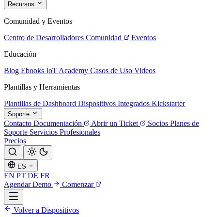
Recursos
Comunidad y Eventos
Centro de Desarrolladores
Comunidad
Eventos
Educación
Blog
Ebooks
IoT Academy
Casos de Uso
Videos
Plantillas y Herramientas
Plantillas de Dashboard
Dispositivos Integrados
Kickstarter
Soporte
Contacto
Documentación
Abrir un Ticket
Socios
Planes de
Soporte
Servicios Profesionales
Precios
ES
EN
PT
DE
FR
Agendar Demo
Comenzar
Volver a Dispositivos