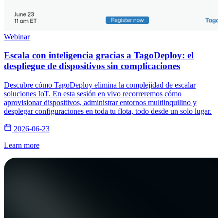
Webinar
Escala con inteligencia gracias a TagoDeploy: el
despliegue de dispositivos sin complicaciones
Descubre cómo TagoDeploy elimina la complejidad de escalar
soluciones IoT. En esta sesión en vivo recorreremos cómo
aprovisionar dispositivos, administrar entornos multiinquilino y
desplegar configuraciones en toda tu flota, todo desde un solo lugar.
2026-06-23
Learn more