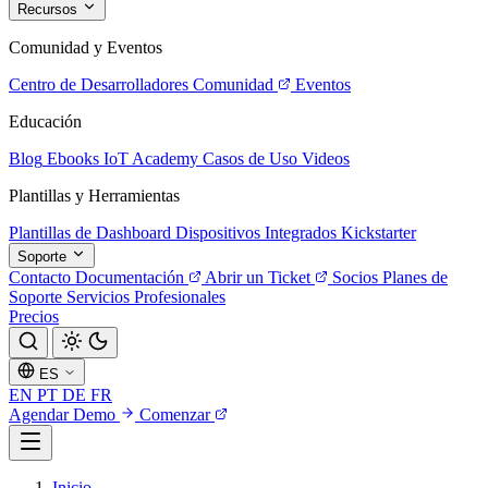
Recursos
Comunidad y Eventos
Centro de Desarrolladores
Comunidad
Eventos
Educación
Blog
Ebooks
IoT Academy
Casos de Uso
Videos
Plantillas y Herramientas
Plantillas de Dashboard
Dispositivos Integrados
Kickstarter
Soporte
Contacto
Documentación
Abrir un Ticket
Socios
Planes de
Soporte
Servicios Profesionales
Precios
ES
EN
PT
DE
FR
Agendar Demo
Comenzar
Inicio