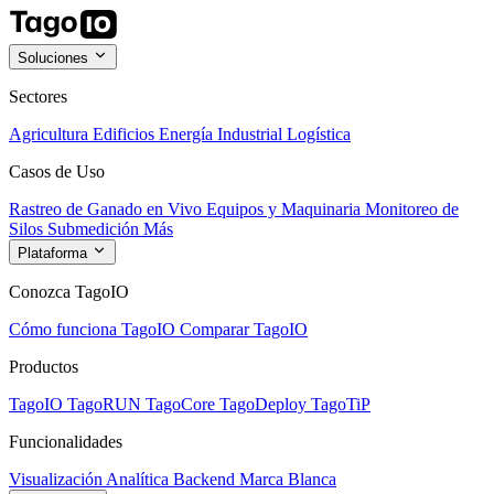
Soluciones
Sectores
Agricultura
Edificios
Energía
Industrial
Logística
Casos de Uso
Rastreo de Ganado en Vivo
Equipos y Maquinaria
Monitoreo de
Silos
Submedición
Más
Plataforma
Conozca TagoIO
Cómo funciona TagoIO
Comparar TagoIO
Productos
TagoIO
TagoRUN
TagoCore
TagoDeploy
TagoTiP
Funcionalidades
Visualización
Analítica
Backend
Marca Blanca