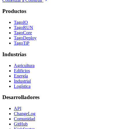
Comenzar a Construir
Productos
TagoIO
TagoRUN
TagoCore
TagoDeploy
TagoTiP
Industrias
Agricultura
Edificios
Energía
Industrial
Logística
Desarrolladores
API
ChangeLog
Comunidad
GitHub