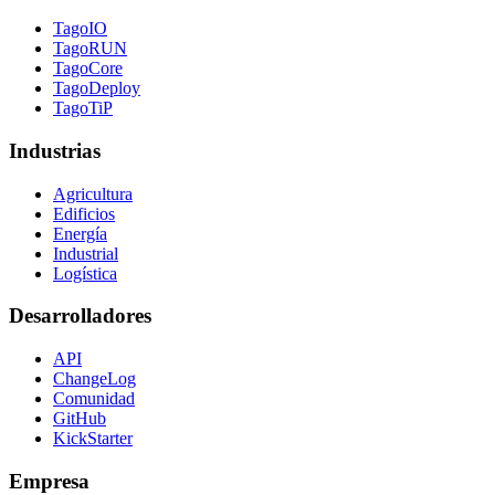
TagoIO
TagoRUN
TagoCore
TagoDeploy
TagoTiP
Industrias
Agricultura
Edificios
Energía
Industrial
Logística
Desarrolladores
API
ChangeLog
Comunidad
GitHub
KickStarter
Empresa