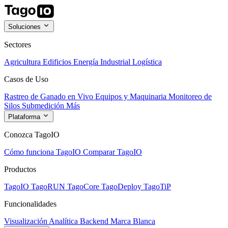
Soluciones
Sectores
Agricultura
Edificios
Energía
Industrial
Logística
Casos de Uso
Rastreo de Ganado en Vivo
Equipos y Maquinaria
Monitoreo de
Silos
Submedición
Más
Plataforma
Conozca TagoIO
Cómo funciona TagoIO
Comparar TagoIO
Productos
TagoIO
TagoRUN
TagoCore
TagoDeploy
TagoTiP
Funcionalidades
Visualización
Analítica
Backend
Marca Blanca