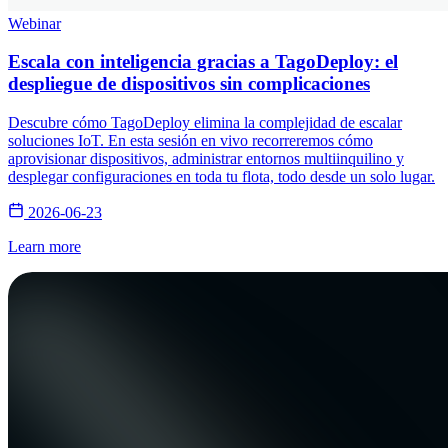
Webinar
Escala con inteligencia gracias a TagoDeploy: el
despliegue de dispositivos sin complicaciones
Descubre cómo TagoDeploy elimina la complejidad de escalar
soluciones IoT. En esta sesión en vivo recorreremos cómo
aprovisionar dispositivos, administrar entornos multiinquilino y
desplegar configuraciones en toda tu flota, todo desde un solo lugar.
2026-06-23
Learn more