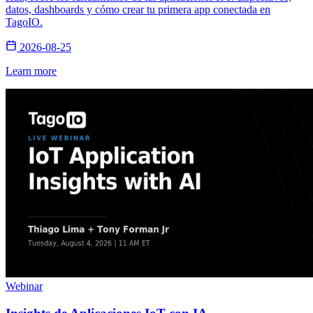
datos, dashboards y cómo crear tu primera app conectada en
TagoIO.
2026-08-25
Learn more
Webinar