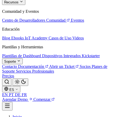
Recursos
Comunidad y Eventos
Centro de Desarrolladores
Comunidad
Eventos
Educación
Blog
Ebooks
IoT Academy
Casos de Uso
Videos
Plantillas y Herramientas
Plantillas de Dashboard
Dispositivos Integrados
Kickstarter
Soporte
Contacto
Documentación
Abrir un Ticket
Socios
Planes de
Soporte
Servicios Profesionales
Precios
ES
EN
PT
DE
FR
Agendar Demo
Comenzar
Inicio