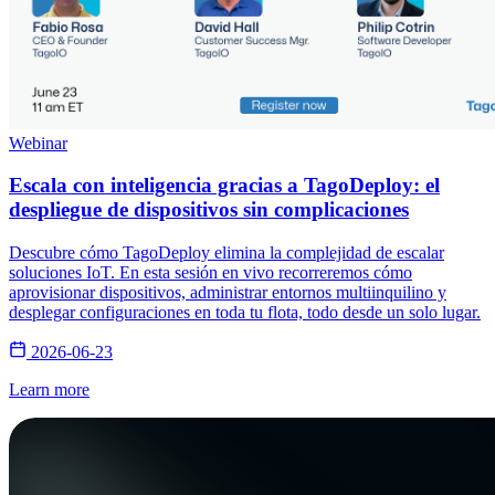
Webinar
Escala con inteligencia gracias a TagoDeploy: el
despliegue de dispositivos sin complicaciones
Descubre cómo TagoDeploy elimina la complejidad de escalar
soluciones IoT. En esta sesión en vivo recorreremos cómo
aprovisionar dispositivos, administrar entornos multiinquilino y
desplegar configuraciones en toda tu flota, todo desde un solo lugar.
2026-06-23
Learn more