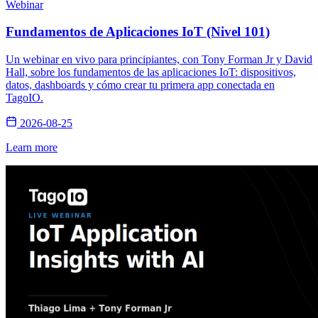
Webinar
Fundamentos de Aplicaciones IoT (Nivel 101)
Un webinar en vivo para principiantes, con Tony Forman Jr y David
Hall, sobre los fundamentos de las aplicaciones IoT: dispositivos,
datos, dashboards y cómo crear tu primera app conectada en
TagoIO.
2026-08-25
Learn more