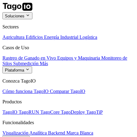
Soluciones
Sectores
Agricultura
Edificios
Energía
Industrial
Logística
Casos de Uso
Rastreo de Ganado en Vivo
Equipos y Maquinaria
Monitoreo de
Silos
Submedición
Más
Plataforma
Conozca TagoIO
Cómo funciona TagoIO
Comparar TagoIO
Productos
TagoIO
TagoRUN
TagoCore
TagoDeploy
TagoTiP
Funcionalidades
Visualización
Analítica
Backend
Marca Blanca