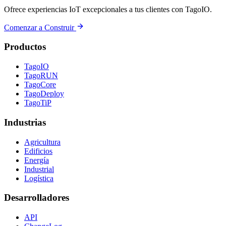
Ofrece experiencias IoT excepcionales a tus clientes con TagoIO.
Comenzar a Construir
Productos
TagoIO
TagoRUN
TagoCore
TagoDeploy
TagoTiP
Industrias
Agricultura
Edificios
Energía
Industrial
Logística
Desarrolladores
API