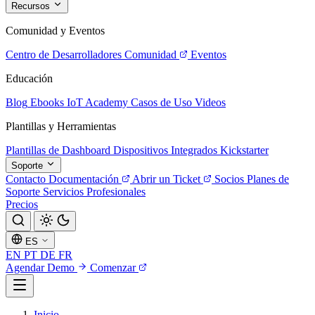
Recursos
Comunidad y Eventos
Centro de Desarrolladores
Comunidad
Eventos
Educación
Blog
Ebooks
IoT Academy
Casos de Uso
Videos
Plantillas y Herramientas
Plantillas de Dashboard
Dispositivos Integrados
Kickstarter
Soporte
Contacto
Documentación
Abrir un Ticket
Socios
Planes de
Soporte
Servicios Profesionales
Precios
ES
EN
PT
DE
FR
Agendar Demo
Comenzar
Inicio