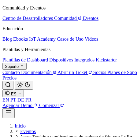
Comunidad y Eventos
Centro de Desarrolladores
Comunidad
Eventos
Educación
Blog
Ebooks
IoT Academy
Casos de Uso
Videos
Plantillas y Herramientas
Plantillas de Dashboard
Dispositivos Integrados
Kickstarter
Soporte
Contacto
Documentación
Abrir un Ticket
Socios
Planes de Sopo
Precios
ES
EN
PT
DE
FR
Agendar Demo
Comenzar
Inicio
Eventos
Asset Tracking y aplicaciones de cadena de frío con LoRa