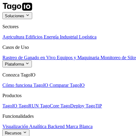
Soluciones
Sectores
Agricultura
Edificios
Energía
Industrial
Logística
Casos de Uso
Rastreo de Ganado en Vivo
Equipos y Maquinaria
Monitoreo de Silo
Plataforma
Conozca TagoIO
Cómo funciona TagoIO
Comparar TagoIO
Productos
TagoIO
TagoRUN
TagoCore
TagoDeploy
TagoTiP
Funcionalidades
Visualización
Analítica
Backend
Marca Blanca
Recursos