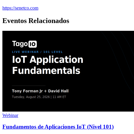
https://senetco.com
Eventos Relacionados
Webinar
Fundamentos de Aplicaciones IoT (Nivel 101)