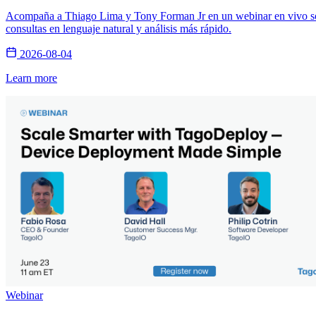
Acompaña a Thiago Lima y Tony Forman Jr en un webinar en vivo sobre
consultas en lenguaje natural y análisis más rápido.
2026-08-04
Learn more
Webinar