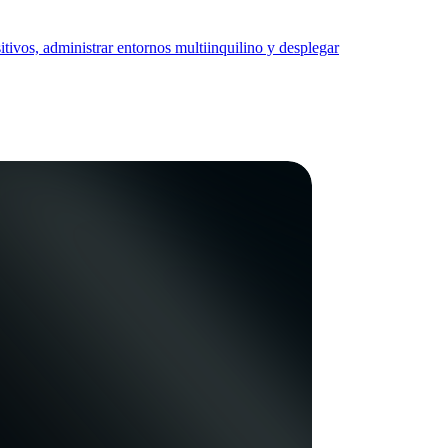
ivos, administrar entornos multiinquilino y desplegar