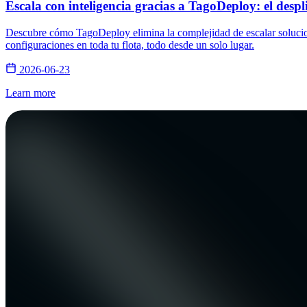
Escala con inteligencia gracias a TagoDeploy: el despl
Descubre cómo TagoDeploy elimina la complejidad de escalar solucione
configuraciones en toda tu flota, todo desde un solo lugar.
2026-06-23
Learn more