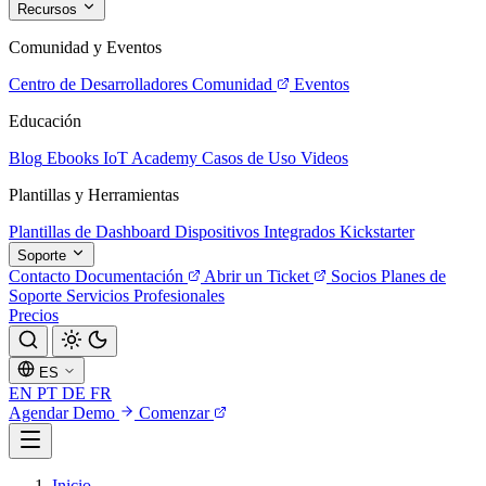
Recursos
Comunidad y Eventos
Centro de Desarrolladores
Comunidad
Eventos
Educación
Blog
Ebooks
IoT Academy
Casos de Uso
Videos
Plantillas y Herramientas
Plantillas de Dashboard
Dispositivos Integrados
Kickstarter
Soporte
Contacto
Documentación
Abrir un Ticket
Socios
Planes de
Soporte
Servicios Profesionales
Precios
ES
EN
PT
DE
FR
Agendar Demo
Comenzar
Inicio