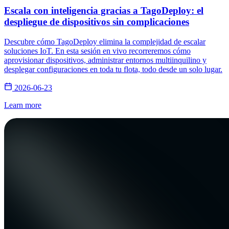
Escala con inteligencia gracias a TagoDeploy: el
despliegue de dispositivos sin complicaciones
Descubre cómo TagoDeploy elimina la complejidad de escalar
soluciones IoT. En esta sesión en vivo recorreremos cómo
aprovisionar dispositivos, administrar entornos multiinquilino y
desplegar configuraciones en toda tu flota, todo desde un solo lugar.
2026-06-23
Learn more