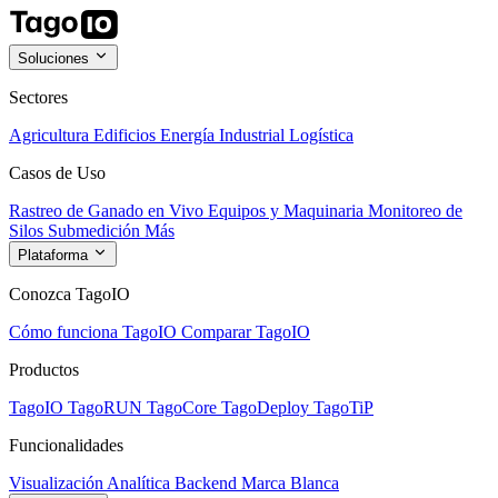
Soluciones
Sectores
Agricultura
Edificios
Energía
Industrial
Logística
Casos de Uso
Rastreo de Ganado en Vivo
Equipos y Maquinaria
Monitoreo de
Silos
Submedición
Más
Plataforma
Conozca TagoIO
Cómo funciona TagoIO
Comparar TagoIO
Productos
TagoIO
TagoRUN
TagoCore
TagoDeploy
TagoTiP
Funcionalidades
Visualización
Analítica
Backend
Marca Blanca