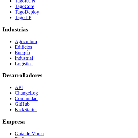
TagoRUN
TagoCore
TagoDeploy
TagoTiP
Industrias
Agricultura
Edificios
Energía
Industrial
Logística
Desarrolladores
API
ChangeLog
Comunidad
GitHub
KickStarter
Empresa
Guía de Marca