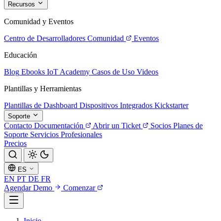
Recursos
Comunidad y Eventos
Centro de Desarrolladores
Comunidad
Eventos
Educación
Blog
Ebooks
IoT Academy
Casos de Uso
Videos
Plantillas y Herramientas
Plantillas de Dashboard
Dispositivos Integrados
Kickstarter
Soporte
Contacto
Documentación
Abrir un Ticket
Socios
Planes de
Soporte
Servicios Profesionales
Precios
ES
EN
PT
DE
FR
Agendar Demo
Comenzar
Inicio