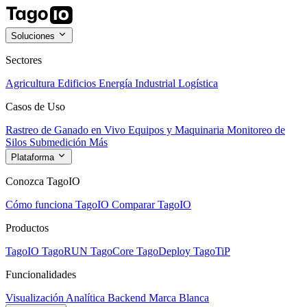
Soluciones
Sectores
Agricultura
Edificios
Energía
Industrial
Logística
Casos de Uso
Rastreo de Ganado en Vivo
Equipos y Maquinaria
Monitoreo de
Silos
Submedición
Más
Plataforma
Conozca TagoIO
Cómo funciona TagoIO
Comparar TagoIO
Productos
TagoIO
TagoRUN
TagoCore
TagoDeploy
TagoTiP
Funcionalidades
Visualización
Analítica
Backend
Marca Blanca