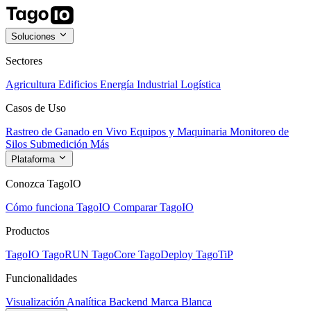
Soluciones
Sectores
Agricultura
Edificios
Energía
Industrial
Logística
Casos de Uso
Rastreo de Ganado en Vivo
Equipos y Maquinaria
Monitoreo de
Silos
Submedición
Más
Plataforma
Conozca TagoIO
Cómo funciona TagoIO
Comparar TagoIO
Productos
TagoIO
TagoRUN
TagoCore
TagoDeploy
TagoTiP
Funcionalidades
Visualización
Analítica
Backend
Marca Blanca