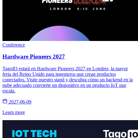
Conference
Hardware Pioneers 2027
TagoIO estará en Hardware Pioneers 2027 en Londres, la mayor
feria del Reino Unido para ingenieros que crean productos
conectados. Visite nuestro stand y descubra cómo un backend en la
nube adecuado convierte un dispositivo en un producto IoT que
escala.
2027-06-09
Learn more