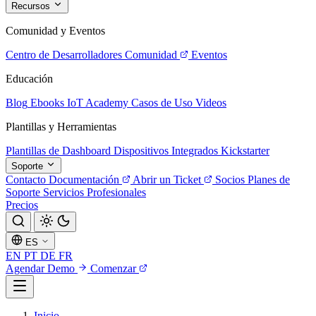
Recursos
Comunidad y Eventos
Centro de Desarrolladores
Comunidad
Eventos
Educación
Blog
Ebooks
IoT Academy
Casos de Uso
Videos
Plantillas y Herramientas
Plantillas de Dashboard
Dispositivos Integrados
Kickstarter
Soporte
Contacto
Documentación
Abrir un Ticket
Socios
Planes de
Soporte
Servicios Profesionales
Precios
ES
EN
PT
DE
FR
Agendar Demo
Comenzar
Inicio