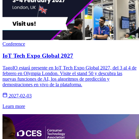
Conference
IoT Tech Expo Global 2027
TagoIO estará presente en IoT Tech Expo Global 2027, del 3 al 4 de
febrero en Olympia London. Visite el stand 50 y descubra las
nuevas funciones de AI, los algoritmos de predicción y
demostraciones en vivo de la plataforma.
2027-02-03
Learn more