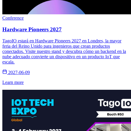
Conference
Hardware Pioneers 2027
TagoIO estará en Hardware Pioneers 2027 en Londres, la mayor
feria del Reino Unido para ingenieros que crean productos
conectados. Visite nuestro stand y descubra cómo un backend en la
nube adecuado convierte un dispositivo en un producto IoT que
escala.
2027-06-09
Learn more