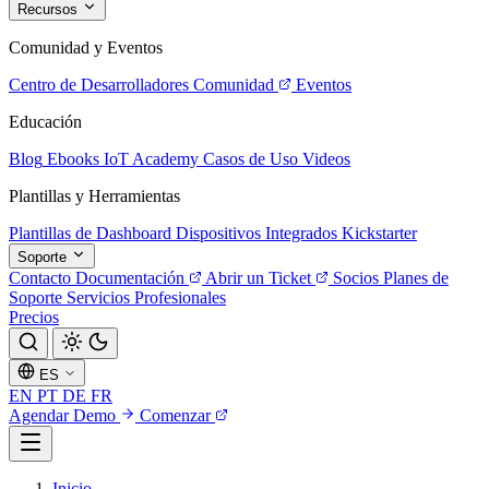
Recursos
Comunidad y Eventos
Centro de Desarrolladores
Comunidad
Eventos
Educación
Blog
Ebooks
IoT Academy
Casos de Uso
Videos
Plantillas y Herramientas
Plantillas de Dashboard
Dispositivos Integrados
Kickstarter
Soporte
Contacto
Documentación
Abrir un Ticket
Socios
Planes de
Soporte
Servicios Profesionales
Precios
ES
EN
PT
DE
FR
Agendar Demo
Comenzar
Inicio