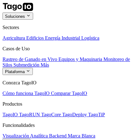
Soluciones
Sectores
Agricultura
Edificios
Energía
Industrial
Logística
Casos de Uso
Rastreo de Ganado en Vivo
Equipos y Maquinaria
Monitoreo de
Silos
Submedición
Más
Plataforma
Conozca TagoIO
Cómo funciona TagoIO
Comparar TagoIO
Productos
TagoIO
TagoRUN
TagoCore
TagoDeploy
TagoTiP
Funcionalidades
Visualización
Analítica
Backend
Marca Blanca