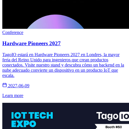
Conference
Hardware Pioneers 2027
TagoIO estará en Hardware Pioneers 2027 en Londres, la mayor
feria del Reino Unido para ingenieros que crean productos
conectados. Visite nuestro stand y descubra cómo un backend en la
nube adecuado convierte un dispositivo en un producto IoT que
escala.
2027-06-09
Learn more