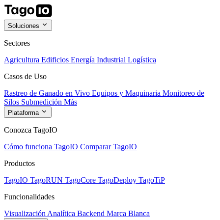
Soluciones
Sectores
Agricultura
Edificios
Energía
Industrial
Logística
Casos de Uso
Rastreo de Ganado en Vivo
Equipos y Maquinaria
Monitoreo de
Silos
Submedición
Más
Plataforma
Conozca TagoIO
Cómo funciona TagoIO
Comparar TagoIO
Productos
TagoIO
TagoRUN
TagoCore
TagoDeploy
TagoTiP
Funcionalidades
Visualización
Analítica
Backend
Marca Blanca