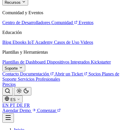
Recursos
Comunidad y Eventos
Centro de Desarrolladores
Comunidad
Eventos
Educación
Blog
Ebooks
IoT Academy
Casos de Uso
Videos
Plantillas y Herramientas
Plantillas de Dashboard
Dispositivos Integrados
Kickstarter
Soporte
Contacto
Documentación
Abrir un Ticket
Socios
Planes de
Soporte
Servicios Profesionales
Precios
ES
EN
PT
DE
FR
Agendar Demo
Comenzar
Inicio