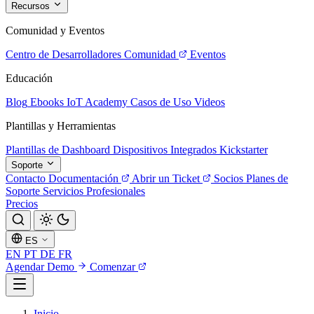
Recursos
Comunidad y Eventos
Centro de Desarrolladores
Comunidad
Eventos
Educación
Blog
Ebooks
IoT Academy
Casos de Uso
Videos
Plantillas y Herramientas
Plantillas de Dashboard
Dispositivos Integrados
Kickstarter
Soporte
Contacto
Documentación
Abrir un Ticket
Socios
Planes de
Soporte
Servicios Profesionales
Precios
ES
EN
PT
DE
FR
Agendar Demo
Comenzar
Inicio