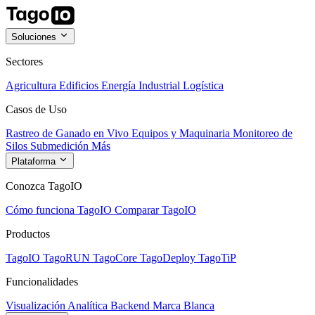
Soluciones
Sectores
Agricultura
Edificios
Energía
Industrial
Logística
Casos de Uso
Rastreo de Ganado en Vivo
Equipos y Maquinaria
Monitoreo de
Silos
Submedición
Más
Plataforma
Conozca TagoIO
Cómo funciona TagoIO
Comparar TagoIO
Productos
TagoIO
TagoRUN
TagoCore
TagoDeploy
TagoTiP
Funcionalidades
Visualización
Analítica
Backend
Marca Blanca