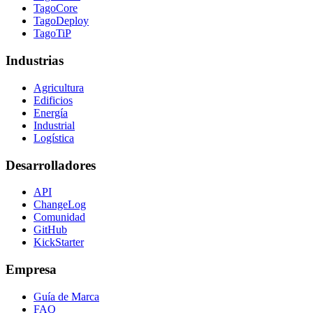
TagoCore
TagoDeploy
TagoTiP
Industrias
Agricultura
Edificios
Energía
Industrial
Logística
Desarrolladores
API
ChangeLog
Comunidad
GitHub
KickStarter
Empresa
Guía de Marca
FAQ