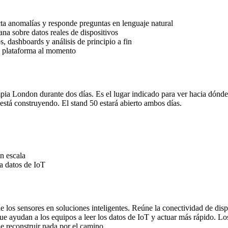
ta anomalías y responde preguntas en lenguaje natural
ana sobre datos reales de dispositivos
, dashboards y análisis de principio a fin
a plataforma al momento
ia London durante dos días. Es el lugar indicado para ver hacia dónde
 está construyendo. El stand 50 estará abierto ambos días.
n escala
 a datos de IoT
 los sensores en soluciones inteligentes. Reúne la conectividad de dispo
que ayudan a los equipos a leer los datos de IoT y actuar más rápido. L
ue reconstruir nada por el camino.