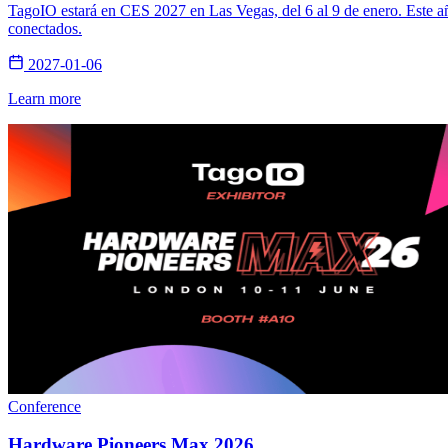
TagoIO estará en CES 2027 en Las Vegas, del 6 al 9 de enero. Este añ
conectados.
2027-01-06
Learn more
Conference
Hardware Pioneers Max 2026