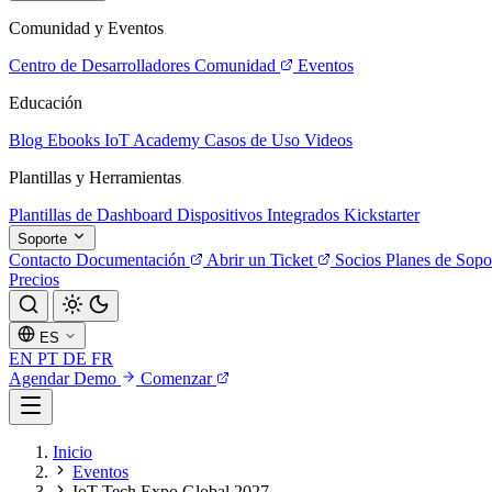
Comunidad y Eventos
Centro de Desarrolladores
Comunidad
Eventos
Educación
Blog
Ebooks
IoT Academy
Casos de Uso
Videos
Plantillas y Herramientas
Plantillas de Dashboard
Dispositivos Integrados
Kickstarter
Soporte
Contacto
Documentación
Abrir un Ticket
Socios
Planes de Sopo
Precios
ES
EN
PT
DE
FR
Agendar Demo
Comenzar
Inicio
Eventos
IoT Tech Expo Global 2027