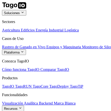
Soluciones
Sectores
Agricultura
Edificios
Energía
Industrial
Logística
Casos de Uso
Rastreo de Ganado en Vivo
Equipos y Maquinaria
Monitoreo de Silo
Plataforma
Conozca TagoIO
Cómo funciona TagoIO
Comparar TagoIO
Productos
TagoIO
TagoRUN
TagoCore
TagoDeploy
TagoTiP
Funcionalidades
Visualización
Analítica
Backend
Marca Blanca
Recursos