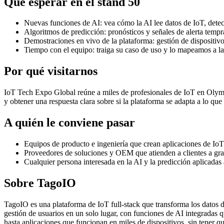
Qué esperar en el stand 50
Nuevas funciones de AI: vea cómo la AI lee datos de IoT, detec
Algoritmos de predicción: pronósticos y señales de alerta tempr
Demostraciones en vivo de la plataforma: gestión de dispositivos
Tiempo con el equipo: traiga su caso de uso y lo mapeamos a l
Por qué visitarnos
IoT Tech Expo Global reúne a miles de profesionales de IoT en Olymp
y obtener una respuesta clara sobre si la plataforma se adapta a lo que
A quién le conviene pasar
Equipos de producto e ingeniería que crean aplicaciones de IoT
Proveedores de soluciones y OEM que atienden a clientes a gra
Cualquier persona interesada en la AI y la predicción aplicadas
Sobre TagoIO
TagoIO es una plataforma de IoT full-stack que transforma los datos de
gestión de usuarios en un solo lugar, con funciones de AI integradas 
hasta aplicaciones que funcionan en miles de dispositivos, sin tener q