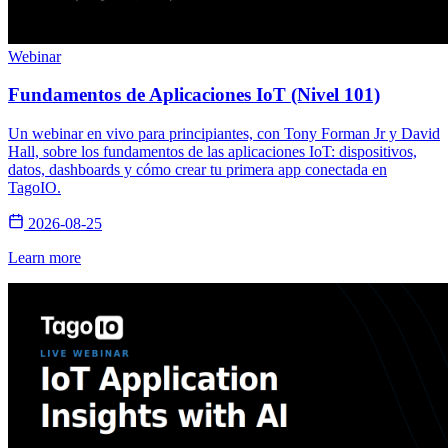
Webinar
Fundamentos de Aplicaciones IoT (Nivel 101)
Un webinar en vivo para principiantes, con Tony Forman Jr y David
Hall, sobre los fundamentos de las aplicaciones IoT: dispositivos,
datos, dashboards y cómo crear tu primera app conectada en
TagoIO.
2026-08-25
Learn more