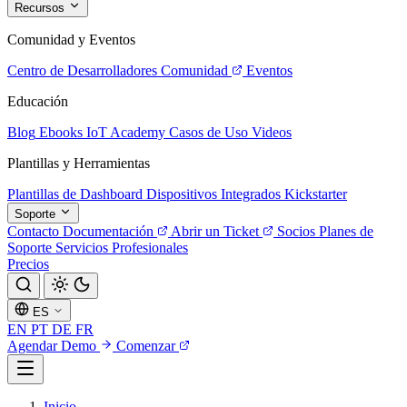
Recursos
Comunidad y Eventos
Centro de Desarrolladores
Comunidad
Eventos
Educación
Blog
Ebooks
IoT Academy
Casos de Uso
Videos
Plantillas y Herramientas
Plantillas de Dashboard
Dispositivos Integrados
Kickstarter
Soporte
Contacto
Documentación
Abrir un Ticket
Socios
Planes de
Soporte
Servicios Profesionales
Precios
ES
EN
PT
DE
FR
Agendar Demo
Comenzar
Inicio