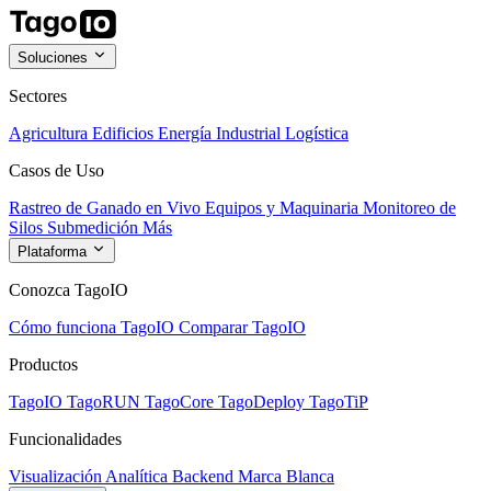
Soluciones
Sectores
Agricultura
Edificios
Energía
Industrial
Logística
Casos de Uso
Rastreo de Ganado en Vivo
Equipos y Maquinaria
Monitoreo de
Silos
Submedición
Más
Plataforma
Conozca TagoIO
Cómo funciona TagoIO
Comparar TagoIO
Productos
TagoIO
TagoRUN
TagoCore
TagoDeploy
TagoTiP
Funcionalidades
Visualización
Analítica
Backend
Marca Blanca