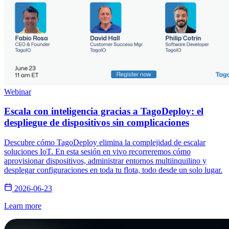
Webinar
Escala con inteligencia gracias a TagoDeploy: el
despliegue de dispositivos sin complicaciones
Descubre cómo TagoDeploy elimina la complejidad de escalar
soluciones IoT. En esta sesión en vivo recorreremos cómo
aprovisionar dispositivos, administrar entornos multiinquilino y
desplegar configuraciones en toda tu flota, todo desde un solo lugar.
2026-06-23
Learn more