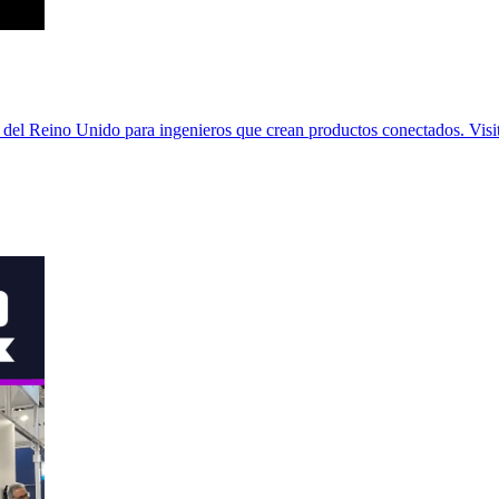
 del Reino Unido para ingenieros que crean productos conectados. Vis