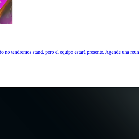
o no tendremos stand, pero el equipo estará presente. Agende una reun