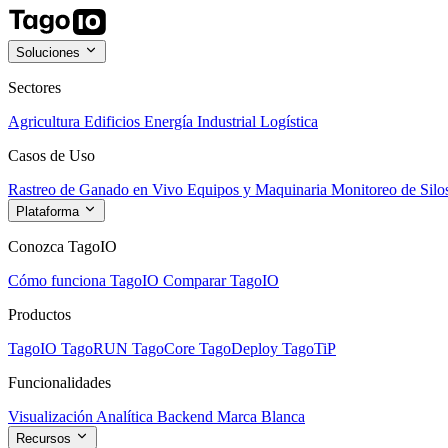
Soluciones
Sectores
Agricultura
Edificios
Energía
Industrial
Logística
Casos de Uso
Rastreo de Ganado en Vivo
Equipos y Maquinaria
Monitoreo de Silo
Plataforma
Conozca TagoIO
Cómo funciona TagoIO
Comparar TagoIO
Productos
TagoIO
TagoRUN
TagoCore
TagoDeploy
TagoTiP
Funcionalidades
Visualización
Analítica
Backend
Marca Blanca
Recursos