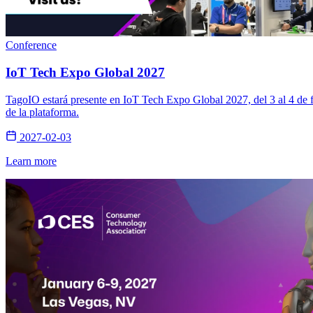
Conference
IoT Tech Expo Global 2027
TagoIO estará presente en IoT Tech Expo Global 2027, del 3 al 4 de f
de la plataforma.
2027-02-03
Learn more