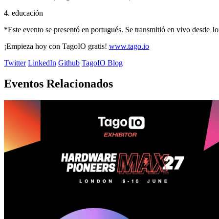
4. educación
*Este evento se presentó en portugués. Se transmitió en vivo desde Joi
¡Empieza hoy con TagoIO gratis!
www.tago.io
Twitter
LinkedIn
Github
TagoIO Blog
Eventos Relacionados