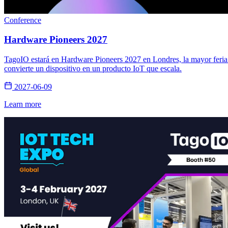
Conference
Hardware Pioneers 2027
TagoIO estará en Hardware Pioneers 2027 en Londres, la mayor feria
convierte un dispositivo en un producto IoT que escala.
2027-06-09
Learn more