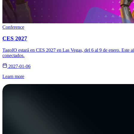
Conference
CES 2027
TagoIO estará en CES 2027 en Las Vegas, del 6 al 9 de enero. Este añ
conectados.
2027-01-06
Learn more