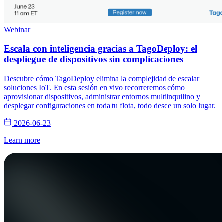
Webinar
Escala con inteligencia gracias a TagoDeploy: el
despliegue de dispositivos sin complicaciones
Descubre cómo TagoDeploy elimina la complejidad de escalar
soluciones IoT. En esta sesión en vivo recorreremos cómo
aprovisionar dispositivos, administrar entornos multiinquilino y
desplegar configuraciones en toda tu flota, todo desde un solo lugar.
2026-06-23
Learn more