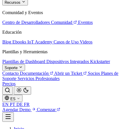
Recursos
Comunidad y Eventos
Centro de Desarrolladores
Comunidad
Eventos
Educación
Blog
Ebooks
IoT Academy
Casos de Uso
Videos
Plantillas y Herramientas
Plantillas de Dashboard
Dispositivos Integrados
Kickstarter
Soporte
Contacto
Documentación
Abrir un Ticket
Socios
Planes de
Soporte
Servicios Profesionales
Precios
ES
EN
PT
DE
FR
Agendar Demo
Comenzar
Inicio