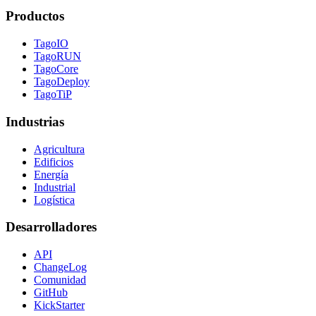
Productos
TagoIO
TagoRUN
TagoCore
TagoDeploy
TagoTiP
Industrias
Agricultura
Edificios
Energía
Industrial
Logística
Desarrolladores
API
ChangeLog
Comunidad
GitHub
KickStarter