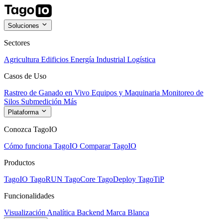
Soluciones
Sectores
Agricultura
Edificios
Energía
Industrial
Logística
Casos de Uso
Rastreo de Ganado en Vivo
Equipos y Maquinaria
Monitoreo de
Silos
Submedición
Más
Plataforma
Conozca TagoIO
Cómo funciona TagoIO
Comparar TagoIO
Productos
TagoIO
TagoRUN
TagoCore
TagoDeploy
TagoTiP
Funcionalidades
Visualización
Analítica
Backend
Marca Blanca