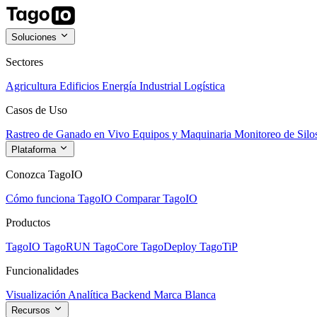
Soluciones
Sectores
Agricultura
Edificios
Energía
Industrial
Logística
Casos de Uso
Rastreo de Ganado en Vivo
Equipos y Maquinaria
Monitoreo de Silo
Plataforma
Conozca TagoIO
Cómo funciona TagoIO
Comparar TagoIO
Productos
TagoIO
TagoRUN
TagoCore
TagoDeploy
TagoTiP
Funcionalidades
Visualización
Analítica
Backend
Marca Blanca
Recursos