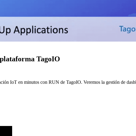
a plataforma TagoIO
icación IoT en minutos con RUN de TagoIO. Veremos la gestión de dashbo