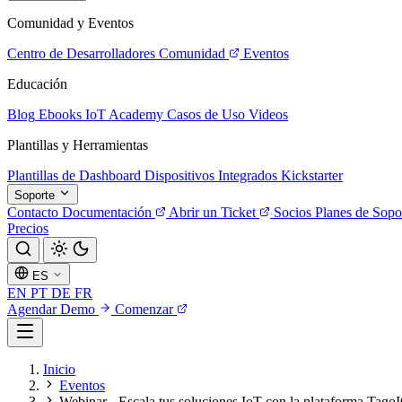
Comunidad y Eventos
Centro de Desarrolladores
Comunidad
Eventos
Educación
Blog
Ebooks
IoT Academy
Casos de Uso
Videos
Plantillas y Herramientas
Plantillas de Dashboard
Dispositivos Integrados
Kickstarter
Soporte
Contacto
Documentación
Abrir un Ticket
Socios
Planes de Sopo
Precios
ES
EN
PT
DE
FR
Agendar Demo
Comenzar
Inicio
Eventos
Webinar - Escala tus soluciones IoT con la plataforma Tago