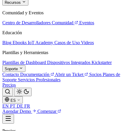
Recursos
Comunidad y Eventos
Centro de Desarrolladores
Comunidad
Eventos
Educación
Blog
Ebooks
IoT Academy
Casos de Uso
Videos
Plantillas y Herramientas
Plantillas de Dashboard
Dispositivos Integrados
Kickstarter
Soporte
Contacto
Documentación
Abrir un Ticket
Socios
Planes de
Soporte
Servicios Profesionales
Precios
ES
EN
PT
DE
FR
Agendar Demo
Comenzar
Precios