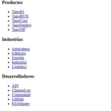
Productos
TagoIO
TagoRUN
TagoCore
TagoDeploy
TagoTiP
Industrias
Agricultura
Edificios
Energía
Industrial
Logística
Desarrolladores
API
ChangeLog
Comunidad
GitHub
KickStarter