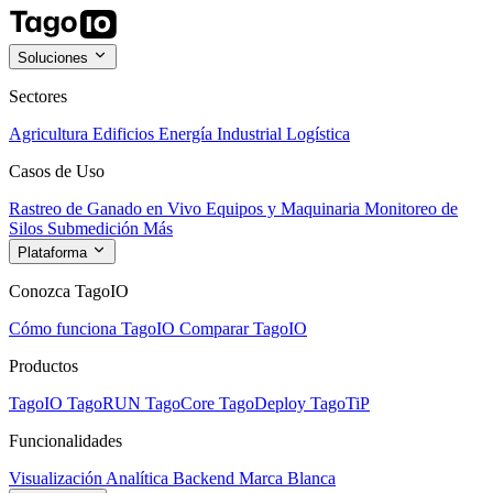
Soluciones
Sectores
Agricultura
Edificios
Energía
Industrial
Logística
Casos de Uso
Rastreo de Ganado en Vivo
Equipos y Maquinaria
Monitoreo de
Silos
Submedición
Más
Plataforma
Conozca TagoIO
Cómo funciona TagoIO
Comparar TagoIO
Productos
TagoIO
TagoRUN
TagoCore
TagoDeploy
TagoTiP
Funcionalidades
Visualización
Analítica
Backend
Marca Blanca