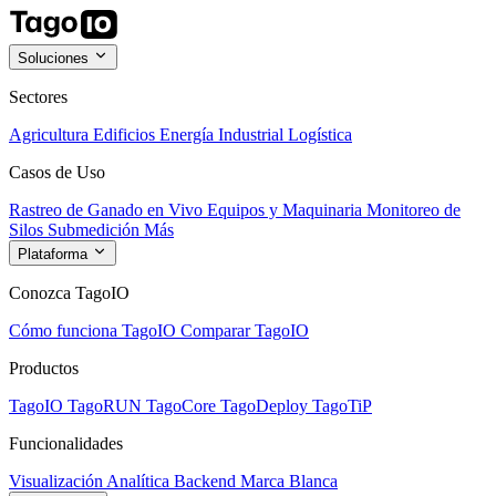
Soluciones
Sectores
Agricultura
Edificios
Energía
Industrial
Logística
Casos de Uso
Rastreo de Ganado en Vivo
Equipos y Maquinaria
Monitoreo de
Silos
Submedición
Más
Plataforma
Conozca TagoIO
Cómo funciona TagoIO
Comparar TagoIO
Productos
TagoIO
TagoRUN
TagoCore
TagoDeploy
TagoTiP
Funcionalidades
Visualización
Analítica
Backend
Marca Blanca