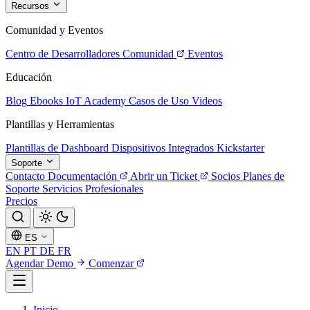
Recursos
Comunidad y Eventos
Centro de Desarrolladores
Comunidad
Eventos
Educación
Blog
Ebooks
IoT Academy
Casos de Uso
Videos
Plantillas y Herramientas
Plantillas de Dashboard
Dispositivos Integrados
Kickstarter
Soporte
Contacto
Documentación
Abrir un Ticket
Socios
Planes de
Soporte
Servicios Profesionales
Precios
ES
EN
PT
DE
FR
Agendar Demo
Comenzar
Inicio