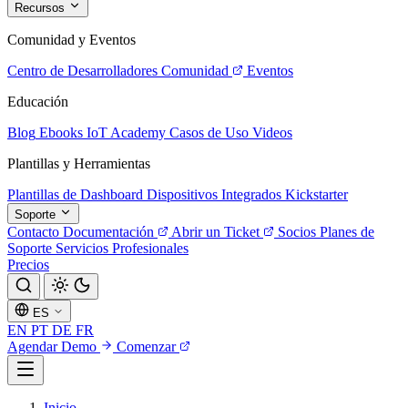
Recursos
Comunidad y Eventos
Centro de Desarrolladores
Comunidad
Eventos
Educación
Blog
Ebooks
IoT Academy
Casos de Uso
Videos
Plantillas y Herramientas
Plantillas de Dashboard
Dispositivos Integrados
Kickstarter
Soporte
Contacto
Documentación
Abrir un Ticket
Socios
Planes de
Soporte
Servicios Profesionales
Precios
ES
EN
PT
DE
FR
Agendar Demo
Comenzar
Inicio