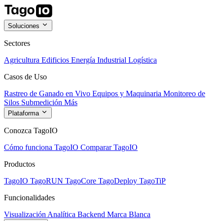
Soluciones
Sectores
Agricultura
Edificios
Energía
Industrial
Logística
Casos de Uso
Rastreo de Ganado en Vivo
Equipos y Maquinaria
Monitoreo de
Silos
Submedición
Más
Plataforma
Conozca TagoIO
Cómo funciona TagoIO
Comparar TagoIO
Productos
TagoIO
TagoRUN
TagoCore
TagoDeploy
TagoTiP
Funcionalidades
Visualización
Analítica
Backend
Marca Blanca