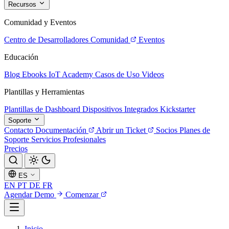
Recursos
Comunidad y Eventos
Centro de Desarrolladores
Comunidad
Eventos
Educación
Blog
Ebooks
IoT Academy
Casos de Uso
Videos
Plantillas y Herramientas
Plantillas de Dashboard
Dispositivos Integrados
Kickstarter
Soporte
Contacto
Documentación
Abrir un Ticket
Socios
Planes de
Soporte
Servicios Profesionales
Precios
ES
EN
PT
DE
FR
Agendar Demo
Comenzar
Inicio