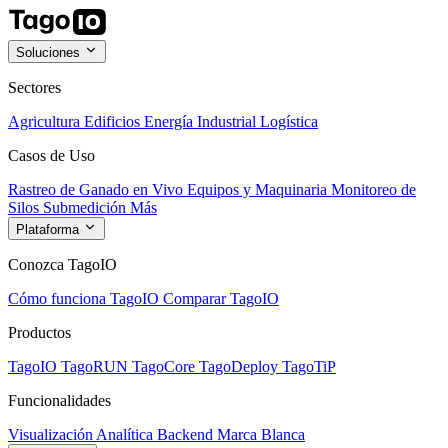
Soluciones
Sectores
Agricultura
Edificios
Energía
Industrial
Logística
Casos de Uso
Rastreo de Ganado en Vivo
Equipos y Maquinaria
Monitoreo de
Silos
Submedición
Más
Plataforma
Conozca TagoIO
Cómo funciona TagoIO
Comparar TagoIO
Productos
TagoIO
TagoRUN
TagoCore
TagoDeploy
TagoTiP
Funcionalidades
Visualización
Analítica
Backend
Marca Blanca