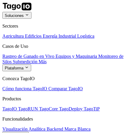
Soluciones
Sectores
Agricultura
Edificios
Energía
Industrial
Logística
Casos de Uso
Rastreo de Ganado en Vivo
Equipos y Maquinaria
Monitoreo de
Silos
Submedición
Más
Plataforma
Conozca TagoIO
Cómo funciona TagoIO
Comparar TagoIO
Productos
TagoIO
TagoRUN
TagoCore
TagoDeploy
TagoTiP
Funcionalidades
Visualización
Analítica
Backend
Marca Blanca