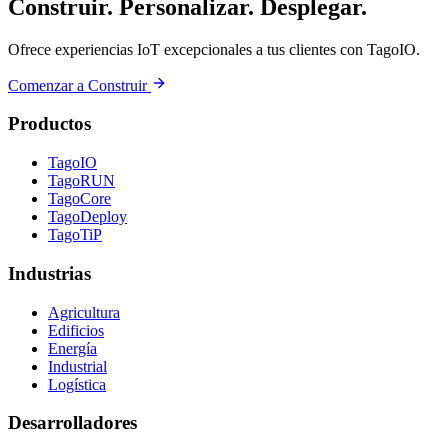
Construir. Personalizar. Desplegar.
Ofrece experiencias IoT excepcionales a tus clientes con TagoIO.
Comenzar a Construir
Productos
TagoIO
TagoRUN
TagoCore
TagoDeploy
TagoTiP
Industrias
Agricultura
Edificios
Energía
Industrial
Logística
Desarrolladores