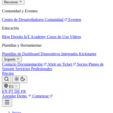
Recursos
Comunidad y Eventos
Centro de Desarrolladores
Comunidad
Eventos
Educación
Blog
Ebooks
IoT Academy
Casos de Uso
Videos
Plantillas y Herramientas
Plantillas de Dashboard
Dispositivos Integrados
Kickstarter
Soporte
Contacto
Documentación
Abrir un Ticket
Socios
Planes de
Soporte
Servicios Profesionales
Precios
ES
EN
PT
DE
FR
Agendar Demo
Comenzar
Inicio