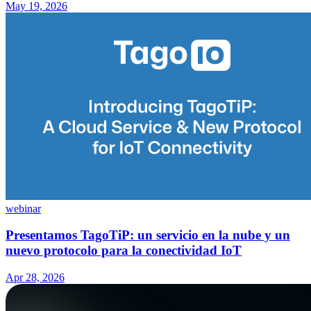
May 19, 2026
webinar
Presentamos TagoTiP: un servicio en la nube y un
nuevo protocolo para la conectividad IoT
Apr 28, 2026