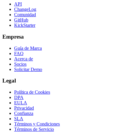
API
ChangeLog
Comunidad
GitHub
KickStarter
Empresa
Guía de Marca
FAQ
Acerca de
Socios
Solicitar Demo
Legal
Política de Cookies
DPA
EULA
Privacidad
Confianza
SLA
Términos y Condiciones
Términos de Servicio