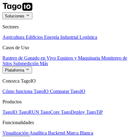
Soluciones
Sectores
Agricultura
Edificios
Energía
Industrial
Logística
Casos de Uso
Rastreo de Ganado en Vivo
Equipos y Maquinaria
Monitoreo de
Silos
Submedición
Más
Plataforma
Conozca TagoIO
Cómo funciona TagoIO
Comparar TagoIO
Productos
TagoIO
TagoRUN
TagoCore
TagoDeploy
TagoTiP
Funcionalidades
Visualización
Analítica
Backend
Marca Blanca