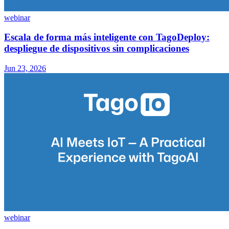
webinar
Escala de forma más inteligente con TagoDeploy:
despliegue de dispositivos sin complicaciones
Jun 23, 2026
webinar