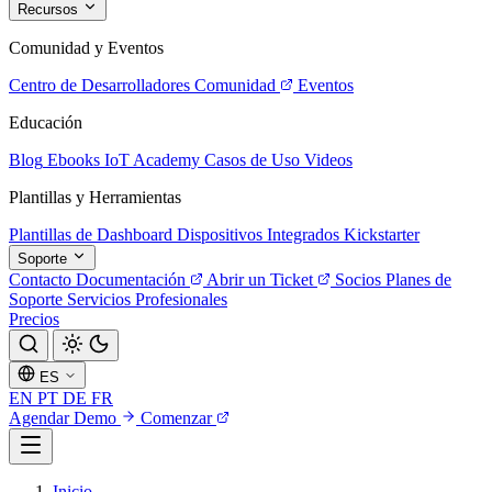
Recursos
Comunidad y Eventos
Centro de Desarrolladores
Comunidad
Eventos
Educación
Blog
Ebooks
IoT Academy
Casos de Uso
Videos
Plantillas y Herramientas
Plantillas de Dashboard
Dispositivos Integrados
Kickstarter
Soporte
Contacto
Documentación
Abrir un Ticket
Socios
Planes de
Soporte
Servicios Profesionales
Precios
ES
EN
PT
DE
FR
Agendar Demo
Comenzar
Inicio