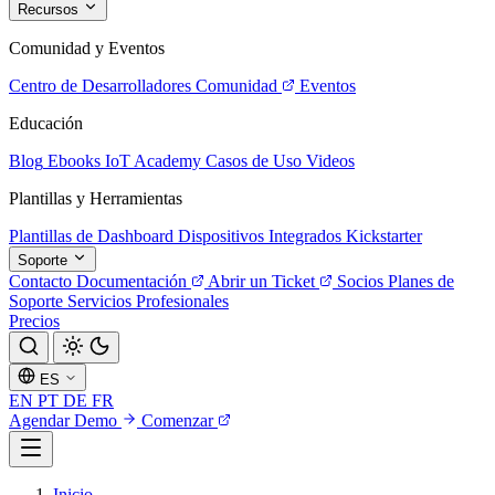
Recursos
Comunidad y Eventos
Centro de Desarrolladores
Comunidad
Eventos
Educación
Blog
Ebooks
IoT Academy
Casos de Uso
Videos
Plantillas y Herramientas
Plantillas de Dashboard
Dispositivos Integrados
Kickstarter
Soporte
Contacto
Documentación
Abrir un Ticket
Socios
Planes de
Soporte
Servicios Profesionales
Precios
ES
EN
PT
DE
FR
Agendar Demo
Comenzar
Inicio