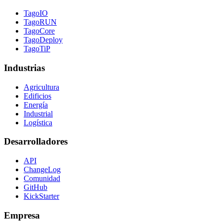
TagoIO
TagoRUN
TagoCore
TagoDeploy
TagoTiP
Industrias
Agricultura
Edificios
Energía
Industrial
Logística
Desarrolladores
API
ChangeLog
Comunidad
GitHub
KickStarter
Empresa