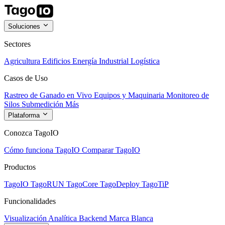
Soluciones
Sectores
Agricultura
Edificios
Energía
Industrial
Logística
Casos de Uso
Rastreo de Ganado en Vivo
Equipos y Maquinaria
Monitoreo de
Silos
Submedición
Más
Plataforma
Conozca TagoIO
Cómo funciona TagoIO
Comparar TagoIO
Productos
TagoIO
TagoRUN
TagoCore
TagoDeploy
TagoTiP
Funcionalidades
Visualización
Analítica
Backend
Marca Blanca