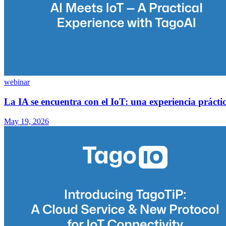
webinar
La IA se encuentra con el IoT: una experiencia práct
May 19, 2026