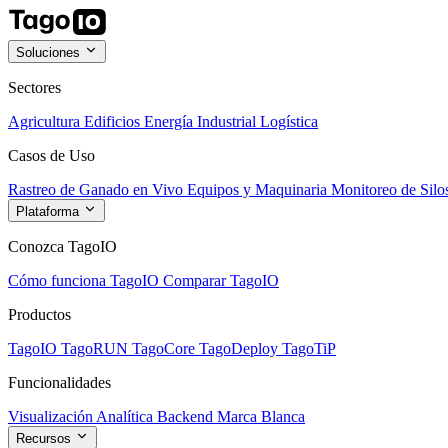
Soluciones
Sectores
Agricultura
Edificios
Energía
Industrial
Logística
Casos de Uso
Rastreo de Ganado en Vivo
Equipos y Maquinaria
Monitoreo de Silo
Plataforma
Conozca TagoIO
Cómo funciona TagoIO
Comparar TagoIO
Productos
TagoIO
TagoRUN
TagoCore
TagoDeploy
TagoTiP
Funcionalidades
Visualización
Analítica
Backend
Marca Blanca
Recursos