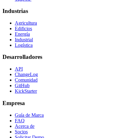
Industrias
Agricultura
Edificios
Energía
Industrial
Logística
Desarrolladores
API
ChangeLog
Comunidad
GitHub
KickStarter
Empresa
Guía de Marca
FAQ
Acerca de
Socios
Solicitar Demo