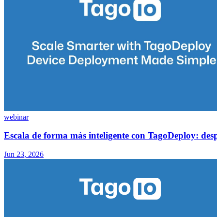
webinar
Escala de forma más inteligente con TagoDeploy: despl
Jun 23, 2026