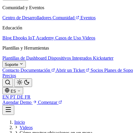
Comunidad y Eventos
Centro de Desarrolladores
Comunidad
Eventos
Educación
Blog
Ebooks
IoT Academy
Casos de Uso
Videos
Plantillas y Herramientas
Plantillas de Dashboard
Dispositivos Integrados
Kickstarter
Soporte
Contacto
Documentación
Abrir un Ticket
Socios
Planes de Sopo
Precios
ES
EN
PT
DE
FR
Agendar Demo
Comenzar
Inicio
Videos
Cómo mostrar ubicaciones en un mapa