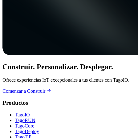
Construir. Personalizar. Desplegar.
Ofrece experiencias IoT excepcionales a tus clientes con TagoIO.
Comenzar a Construir
Productos
TagoIO
TagoRUN
TagoCore
TagoDeploy
TagoTiP