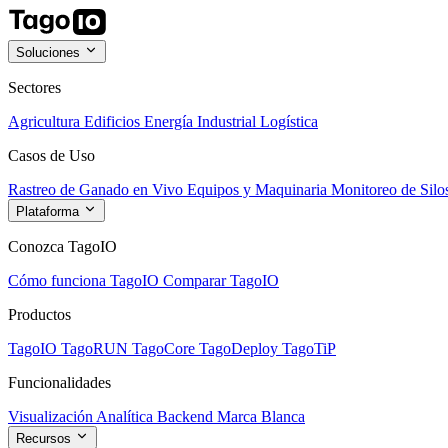
Soluciones
Sectores
Agricultura
Edificios
Energía
Industrial
Logística
Casos de Uso
Rastreo de Ganado en Vivo
Equipos y Maquinaria
Monitoreo de Silo
Plataforma
Conozca TagoIO
Cómo funciona TagoIO
Comparar TagoIO
Productos
TagoIO
TagoRUN
TagoCore
TagoDeploy
TagoTiP
Funcionalidades
Visualización
Analítica
Backend
Marca Blanca
Recursos