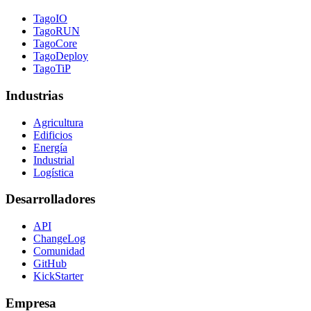
TagoIO
TagoRUN
TagoCore
TagoDeploy
TagoTiP
Industrias
Agricultura
Edificios
Energía
Industrial
Logística
Desarrolladores
API
ChangeLog
Comunidad
GitHub
KickStarter
Empresa