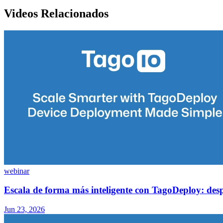
Videos Relacionados
webinar
Escala de forma más inteligente con TagoDeploy: despl
Jun 23, 2026