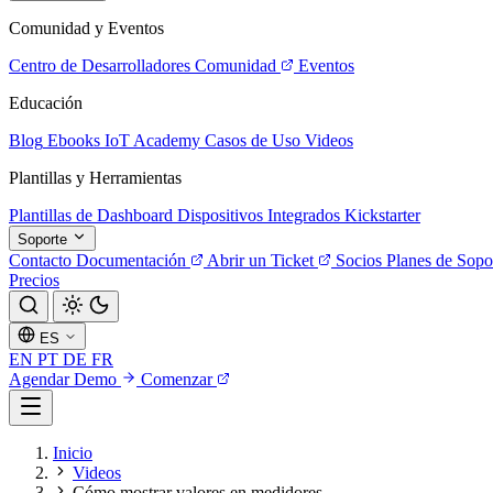
Comunidad y Eventos
Centro de Desarrolladores
Comunidad
Eventos
Educación
Blog
Ebooks
IoT Academy
Casos de Uso
Videos
Plantillas y Herramientas
Plantillas de Dashboard
Dispositivos Integrados
Kickstarter
Soporte
Contacto
Documentación
Abrir un Ticket
Socios
Planes de Sopo
Precios
ES
EN
PT
DE
FR
Agendar Demo
Comenzar
Inicio
Videos
Cómo mostrar valores en medidores