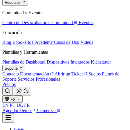
Recursos
Comunidad y Eventos
Centro de Desarrolladores
Comunidad
Eventos
Educación
Blog
Ebooks
IoT Academy
Casos de Uso
Videos
Plantillas y Herramientas
Plantillas de Dashboard
Dispositivos Integrados
Kickstarter
Soporte
Contacto
Documentación
Abrir un Ticket
Socios
Planes de
Soporte
Servicios Profesionales
Precios
ES
EN
PT
DE
FR
Agendar Demo
Comenzar
Inicio