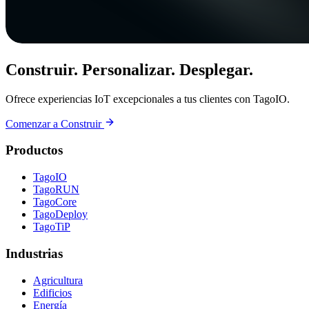
Construir. Personalizar. Desplegar.
Ofrece experiencias IoT excepcionales a tus clientes con TagoIO.
Comenzar a Construir
Productos
TagoIO
TagoRUN
TagoCore
TagoDeploy
TagoTiP
Industrias
Agricultura
Edificios
Energía