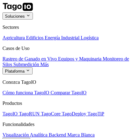
Soluciones
Sectores
Agricultura
Edificios
Energía
Industrial
Logística
Casos de Uso
Rastreo de Ganado en Vivo
Equipos y Maquinaria
Monitoreo de
Silos
Submedición
Más
Plataforma
Conozca TagoIO
Cómo funciona TagoIO
Comparar TagoIO
Productos
TagoIO
TagoRUN
TagoCore
TagoDeploy
TagoTiP
Funcionalidades
Visualización
Analítica
Backend
Marca Blanca