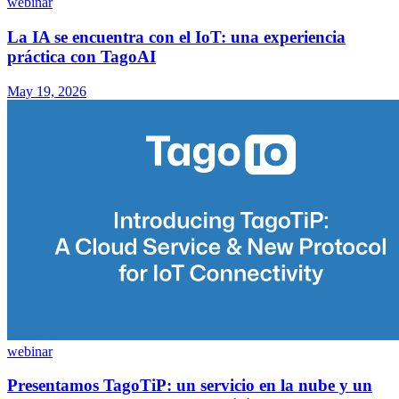
webinar
La IA se encuentra con el IoT: una experiencia
práctica con TagoAI
May 19, 2026
webinar
Presentamos TagoTiP: un servicio en la nube y un