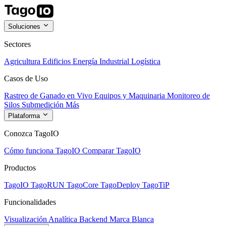
Soluciones
Sectores
Agricultura
Edificios
Energía
Industrial
Logística
Casos de Uso
Rastreo de Ganado en Vivo
Equipos y Maquinaria
Monitoreo de
Silos
Submedición
Más
Plataforma
Conozca TagoIO
Cómo funciona TagoIO
Comparar TagoIO
Productos
TagoIO
TagoRUN
TagoCore
TagoDeploy
TagoTiP
Funcionalidades
Visualización
Analítica
Backend
Marca Blanca