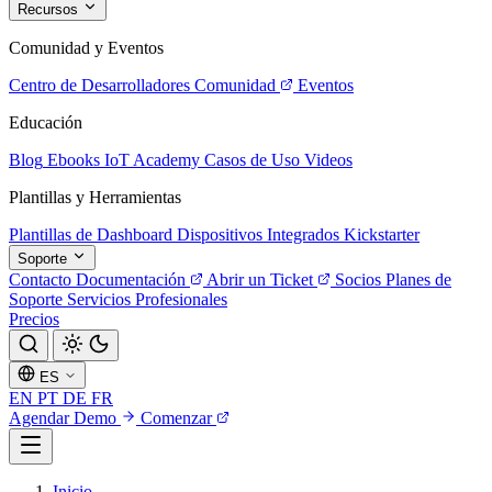
Recursos
Comunidad y Eventos
Centro de Desarrolladores
Comunidad
Eventos
Educación
Blog
Ebooks
IoT Academy
Casos de Uso
Videos
Plantillas y Herramientas
Plantillas de Dashboard
Dispositivos Integrados
Kickstarter
Soporte
Contacto
Documentación
Abrir un Ticket
Socios
Planes de
Soporte
Servicios Profesionales
Precios
ES
EN
PT
DE
FR
Agendar Demo
Comenzar
Inicio