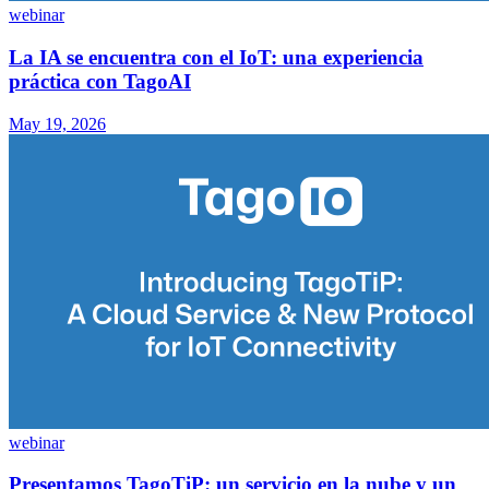
webinar
La IA se encuentra con el IoT: una experiencia
práctica con TagoAI
May 19, 2026
webinar
Presentamos TagoTiP: un servicio en la nube y un