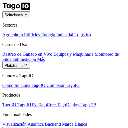
Soluciones
Sectores
Agricultura
Edificios
Energía
Industrial
Logística
Casos de Uso
Rastreo de Ganado en Vivo
Equipos y Maquinaria
Monitoreo de
Silos
Submedición
Más
Plataforma
Conozca TagoIO
Cómo funciona TagoIO
Comparar TagoIO
Productos
TagoIO
TagoRUN
TagoCore
TagoDeploy
TagoTiP
Funcionalidades
Visualización
Analítica
Backend
Marca Blanca