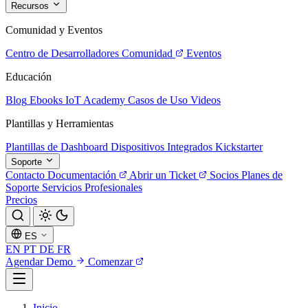
Recursos
Comunidad y Eventos
Centro de Desarrolladores
Comunidad
Eventos
Educación
Blog
Ebooks
IoT Academy
Casos de Uso
Videos
Plantillas y Herramientas
Plantillas de Dashboard
Dispositivos Integrados
Kickstarter
Soporte
Contacto
Documentación
Abrir un Ticket
Socios
Planes de
Soporte
Servicios Profesionales
Precios
ES
EN
PT
DE
FR
Agendar Demo
Comenzar
Inicio