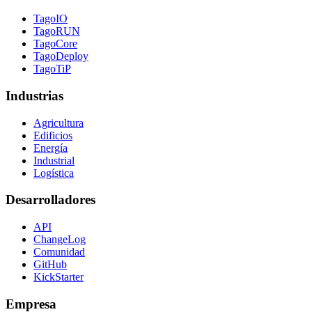
TagoIO
TagoRUN
TagoCore
TagoDeploy
TagoTiP
Industrias
Agricultura
Edificios
Energía
Industrial
Logística
Desarrolladores
API
ChangeLog
Comunidad
GitHub
KickStarter
Empresa