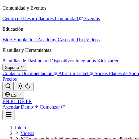
Comunidad y Eventos
Centro de Desarrolladores
Comunidad
Eventos
Educación
Blog
Ebooks
IoT Academy
Casos de Uso
Videos
Plantillas y Herramientas
Plantillas de Dashboard
Dispositivos Integrados
Kickstarter
Soporte
Contacto
Documentación
Abrir un Ticket
Socios
Planes de Sopo
Precios
ES
EN
PT
DE
FR
Agendar Demo
Comenzar
Inicio
Videos
IoT para equipos inteligentes: crea productos a medida sin re