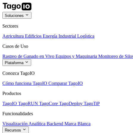
Soluciones
Sectores
Agricultura
Edificios
Energía
Industrial
Logística
Casos de Uso
Rastreo de Ganado en Vivo
Equipos y Maquinaria
Monitoreo de Silo
Plataforma
Conozca TagoIO
Cómo funciona TagoIO
Comparar TagoIO
Productos
TagoIO
TagoRUN
TagoCore
TagoDeploy
TagoTiP
Funcionalidades
Visualización
Analítica
Backend
Marca Blanca
Recursos