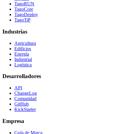
TagoRUN
TagoCore
TagoDeploy
TagoTiP
Industrias
Agricultura
Edificios
Energía
Industrial
Logística
Desarrolladores
API
ChangeLog
Comunidad
GitHub
KickStarter
Empresa
Guía de Marca