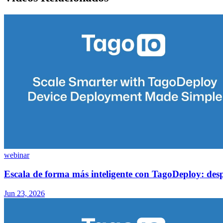
webinar
Escala de forma más inteligente con TagoDeploy: despl
Jun 23, 2026