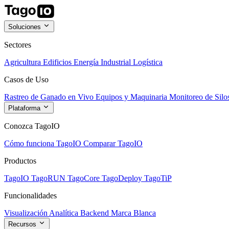
Soluciones
Sectores
Agricultura
Edificios
Energía
Industrial
Logística
Casos de Uso
Rastreo de Ganado en Vivo
Equipos y Maquinaria
Monitoreo de Silo
Plataforma
Conozca TagoIO
Cómo funciona TagoIO
Comparar TagoIO
Productos
TagoIO
TagoRUN
TagoCore
TagoDeploy
TagoTiP
Funcionalidades
Visualización
Analítica
Backend
Marca Blanca
Recursos