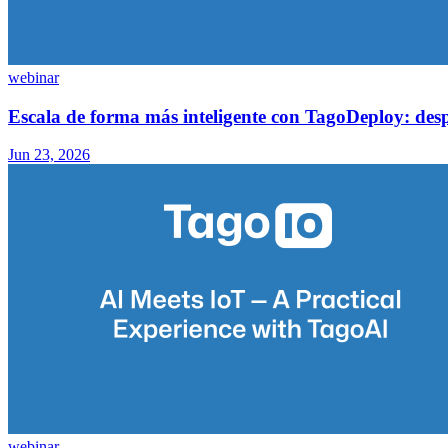
webinar
Escala de forma más inteligente con TagoDeploy: despl
Jun 23, 2026
webinar