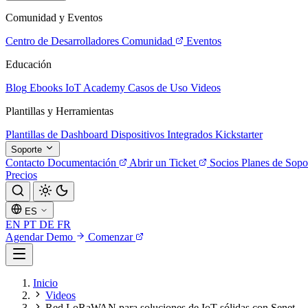
Comunidad y Eventos
Centro de Desarrolladores
Comunidad
Eventos
Educación
Blog
Ebooks
IoT Academy
Casos de Uso
Videos
Plantillas y Herramientas
Plantillas de Dashboard
Dispositivos Integrados
Kickstarter
Soporte
Contacto
Documentación
Abrir un Ticket
Socios
Planes de Sopo
Precios
ES
EN
PT
DE
FR
Agendar Demo
Comenzar
Inicio
Videos
Red LoRaWAN para soluciones de IoT sólidas con Senet