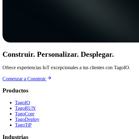
Construir. Personalizar. Desplegar.
Ofrece experiencias IoT excepcionales a tus clientes con TagoIO.
Comenzar a Construir
Productos
TagoIO
TagoRUN
TagoCore
TagoDeploy
TagoTiP
Industrias