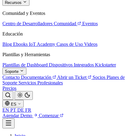
Recursos
Comunidad y Eventos
Centro de Desarrolladores
Comunidad
Eventos
Educación
Blog
Ebooks
IoT Academy
Casos de Uso
Videos
Plantillas y Herramientas
Plantillas de Dashboard
Dispositivos Integrados
Kickstarter
Soporte
Contacto
Documentación
Abrir un Ticket
Socios
Planes de
Soporte
Servicios Profesionales
Precios
ES
EN
PT
DE
FR
Agendar Demo
Comenzar
Inicio