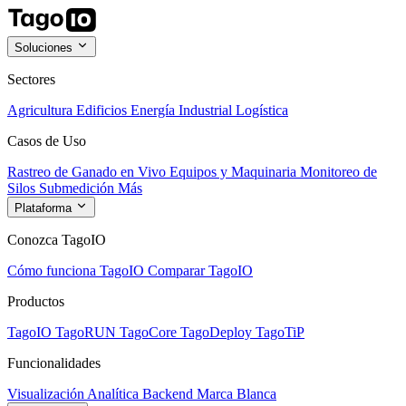
Soluciones
Sectores
Agricultura
Edificios
Energía
Industrial
Logística
Casos de Uso
Rastreo de Ganado en Vivo
Equipos y Maquinaria
Monitoreo de
Silos
Submedición
Más
Plataforma
Conozca TagoIO
Cómo funciona TagoIO
Comparar TagoIO
Productos
TagoIO
TagoRUN
TagoCore
TagoDeploy
TagoTiP
Funcionalidades
Visualización
Analítica
Backend
Marca Blanca