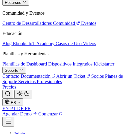
Recursos
Comunidad y Eventos
Centro de Desarrolladores
Comunidad
Eventos
Educación
Blog
Ebooks
IoT Academy
Casos de Uso
Videos
Plantillas y Herramientas
Plantillas de Dashboard
Dispositivos Integrados
Kickstarter
Soporte
Contacto
Documentación
Abrir un Ticket
Socios
Planes de
Soporte
Servicios Profesionales
Precios
ES
EN
PT
DE
FR
Agendar Demo
Comenzar
Inicio