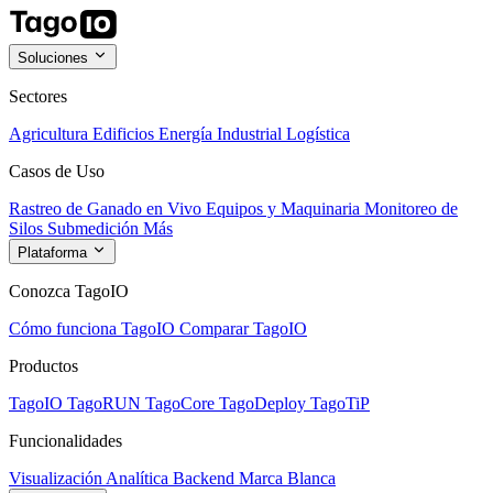
Soluciones
Sectores
Agricultura
Edificios
Energía
Industrial
Logística
Casos de Uso
Rastreo de Ganado en Vivo
Equipos y Maquinaria
Monitoreo de
Silos
Submedición
Más
Plataforma
Conozca TagoIO
Cómo funciona TagoIO
Comparar TagoIO
Productos
TagoIO
TagoRUN
TagoCore
TagoDeploy
TagoTiP
Funcionalidades
Visualización
Analítica
Backend
Marca Blanca