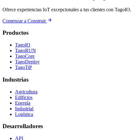
Ofrece experiencias IoT excepcionales a tus clientes con TagoIO.
Comenzar a Construir
Productos
TagoIO
TagoRUN
TagoCore
TagoDeploy
TagoTiP
Industrias
Agricultura
Edificios
Energía
Industrial
Logística
Desarrolladores
API