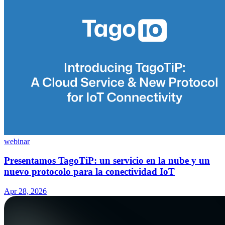
webinar
Presentamos TagoTiP: un servicio en la nube y un
nuevo protocolo para la conectividad IoT
Apr 28, 2026