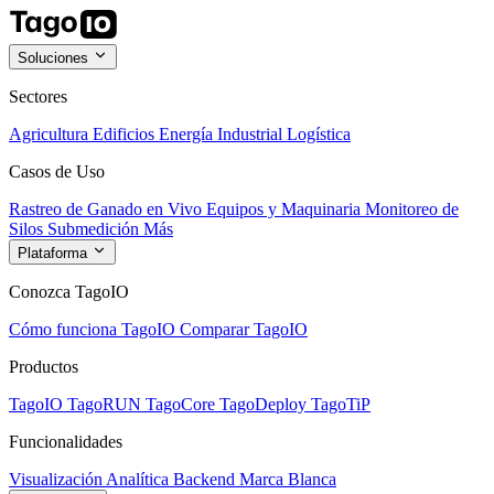
Soluciones
Sectores
Agricultura
Edificios
Energía
Industrial
Logística
Casos de Uso
Rastreo de Ganado en Vivo
Equipos y Maquinaria
Monitoreo de
Silos
Submedición
Más
Plataforma
Conozca TagoIO
Cómo funciona TagoIO
Comparar TagoIO
Productos
TagoIO
TagoRUN
TagoCore
TagoDeploy
TagoTiP
Funcionalidades
Visualización
Analítica
Backend
Marca Blanca