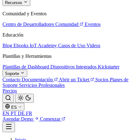
Recursos
Comunidad y Eventos
Centro de Desarrolladores
Comunidad
Eventos
Educación
Blog
Ebooks
IoT Academy
Casos de Uso
Videos
Plantillas y Herramientas
Plantillas de Dashboard
Dispositivos Integrados
Kickstarter
Soporte
Contacto
Documentación
Abrir un Ticket
Socios
Planes de
Soporte
Servicios Profesionales
Precios
ES
EN
PT
DE
FR
Agendar Demo
Comenzar
Inicio