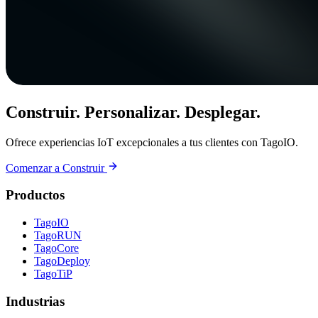
Construir. Personalizar. Desplegar.
Ofrece experiencias IoT excepcionales a tus clientes con TagoIO.
Comenzar a Construir
Productos
TagoIO
TagoRUN
TagoCore
TagoDeploy
TagoTiP
Industrias