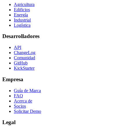
Agricultura
Edificios
Energía
Industrial
Logística
Desarrolladores
API
ChangeLog
Comunidad
GitHub
KickStarter
Empresa
Guía de Marca
FAQ
Acerca de
Socios
Solicitar Demo
Legal