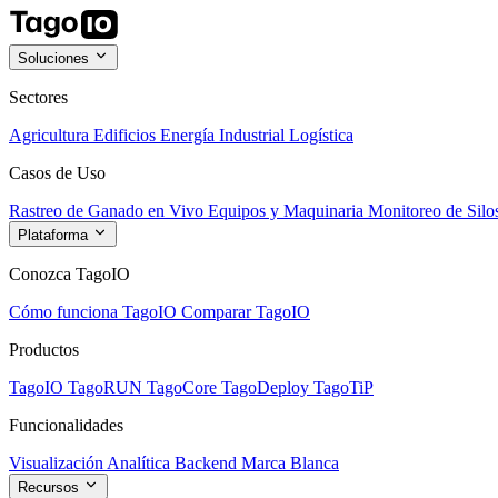
Soluciones
Sectores
Agricultura
Edificios
Energía
Industrial
Logística
Casos de Uso
Rastreo de Ganado en Vivo
Equipos y Maquinaria
Monitoreo de Silo
Plataforma
Conozca TagoIO
Cómo funciona TagoIO
Comparar TagoIO
Productos
TagoIO
TagoRUN
TagoCore
TagoDeploy
TagoTiP
Funcionalidades
Visualización
Analítica
Backend
Marca Blanca
Recursos