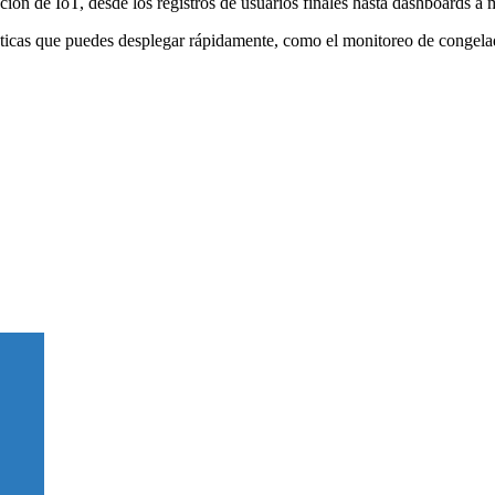
ción de IoT, desde los registros de usuarios finales hasta dashboards a
cticas que puedes desplegar rápidamente, como el monitoreo de congelad