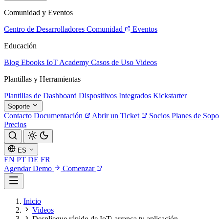
Comunidad y Eventos
Centro de Desarrolladores
Comunidad
Eventos
Educación
Blog
Ebooks
IoT Academy
Casos de Uso
Videos
Plantillas y Herramientas
Plantillas de Dashboard
Dispositivos Integrados
Kickstarter
Soporte
Contacto
Documentación
Abrir un Ticket
Socios
Planes de Sopo
Precios
ES
EN
PT
DE
FR
Agendar Demo
Comenzar
Inicio
Videos
Despliegue rápido de IoT: arranca tu aplicación