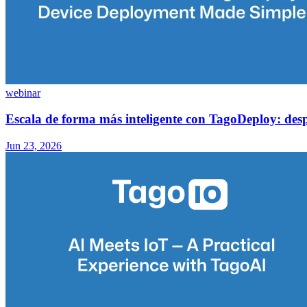
webinar
Escala de forma más inteligente con TagoDeploy: despl
Jun 23, 2026