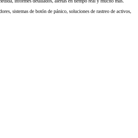
 medida, informes detallados, alertas en tiempo real y mucho más.
ores, sistemas de botón de pánico, soluciones de rastreo de activos,