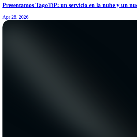
Presentamos TagoTiP: un servicio en la nube y un nu
Apr 28, 2026