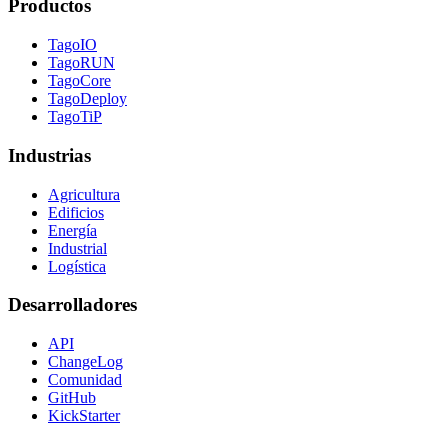
Productos
TagoIO
TagoRUN
TagoCore
TagoDeploy
TagoTiP
Industrias
Agricultura
Edificios
Energía
Industrial
Logística
Desarrolladores
API
ChangeLog
Comunidad
GitHub
KickStarter