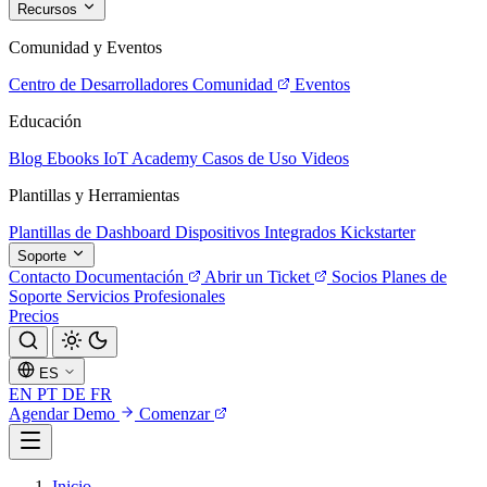
Recursos
Comunidad y Eventos
Centro de Desarrolladores
Comunidad
Eventos
Educación
Blog
Ebooks
IoT Academy
Casos de Uso
Videos
Plantillas y Herramientas
Plantillas de Dashboard
Dispositivos Integrados
Kickstarter
Soporte
Contacto
Documentación
Abrir un Ticket
Socios
Planes de
Soporte
Servicios Profesionales
Precios
ES
EN
PT
DE
FR
Agendar Demo
Comenzar
Inicio