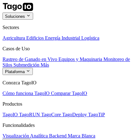
Soluciones
Sectores
Agricultura
Edificios
Energía
Industrial
Logística
Casos de Uso
Rastreo de Ganado en Vivo
Equipos y Maquinaria
Monitoreo de
Silos
Submedición
Más
Plataforma
Conozca TagoIO
Cómo funciona TagoIO
Comparar TagoIO
Productos
TagoIO
TagoRUN
TagoCore
TagoDeploy
TagoTiP
Funcionalidades
Visualización
Analítica
Backend
Marca Blanca