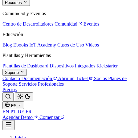
Recursos
Comunidad y Eventos
Centro de Desarrolladores
Comunidad
Eventos
Educación
Blog
Ebooks
IoT Academy
Casos de Uso
Videos
Plantillas y Herramientas
Plantillas de Dashboard
Dispositivos Integrados
Kickstarter
Soporte
Contacto
Documentación
Abrir un Ticket
Socios
Planes de
Soporte
Servicios Profesionales
Precios
ES
EN
PT
DE
FR
Agendar Demo
Comenzar
Inicio