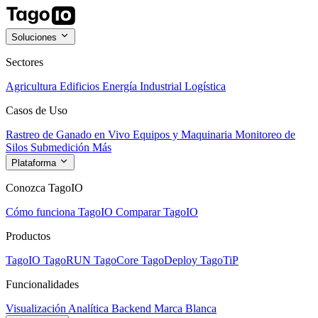
Soluciones
Sectores
Agricultura
Edificios
Energía
Industrial
Logística
Casos de Uso
Rastreo de Ganado en Vivo
Equipos y Maquinaria
Monitoreo de
Silos
Submedición
Más
Plataforma
Conozca TagoIO
Cómo funciona TagoIO
Comparar TagoIO
Productos
TagoIO
TagoRUN
TagoCore
TagoDeploy
TagoTiP
Funcionalidades
Visualización
Analítica
Backend
Marca Blanca