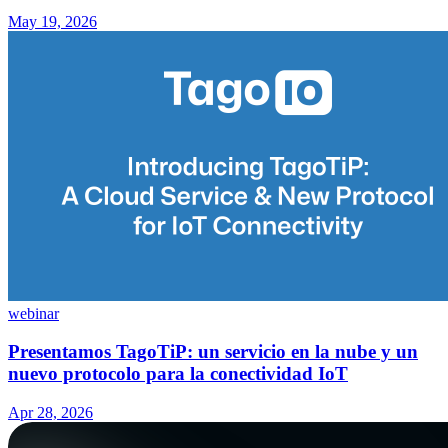
May 19, 2026
webinar
Presentamos TagoTiP: un servicio en la nube y un
nuevo protocolo para la conectividad IoT
Apr 28, 2026