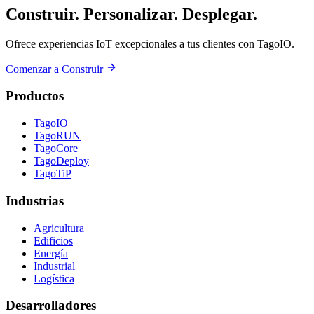
Construir. Personalizar. Desplegar.
Ofrece experiencias IoT excepcionales a tus clientes con TagoIO.
Comenzar a Construir
Productos
TagoIO
TagoRUN
TagoCore
TagoDeploy
TagoTiP
Industrias
Agricultura
Edificios
Energía
Industrial
Logística
Desarrolladores