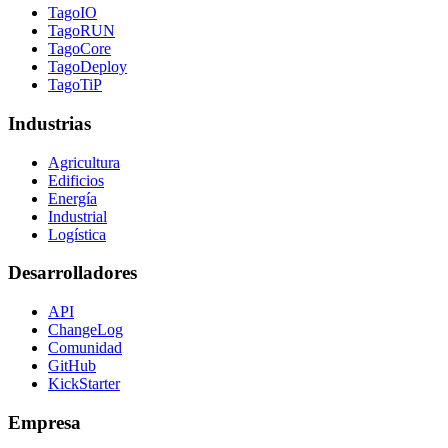
TagoIO
TagoRUN
TagoCore
TagoDeploy
TagoTiP
Industrias
Agricultura
Edificios
Energía
Industrial
Logística
Desarrolladores
API
ChangeLog
Comunidad
GitHub
KickStarter
Empresa