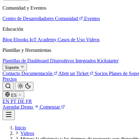
Comunidad y Eventos
Centro de Desarrolladores
Comunidad
Eventos
Educación
Blog
Ebooks
IoT Academy
Casos de Uso
Videos
Plantillas y Herramientas
Plantillas de Dashboard
Dispositivos Integrados
Kickstarter
Soporte
Contacto
Documentación
Abrir un Ticket
Socios
Planes de Sopo
Precios
ES
EN
PT
DE
FR
Agendar Demo
Comenzar
Inicio
Videos
Mejora la eficiencia y los tiempos de respuesta con disposit