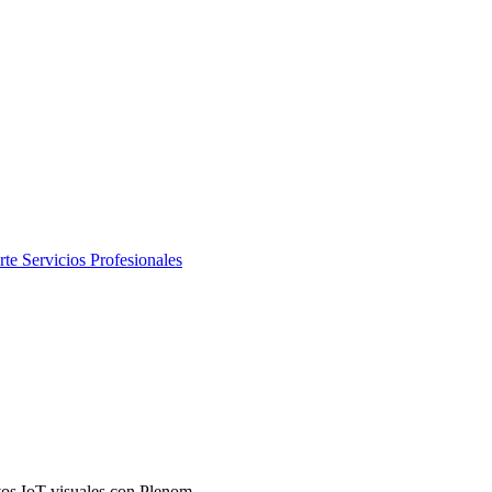
rte
Servicios Profesionales
ivos IoT visuales con Plenom