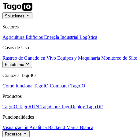
Soluciones
Sectores
Agricultura
Edificios
Energía
Industrial
Logística
Casos de Uso
Rastreo de Ganado en Vivo
Equipos y Maquinaria
Monitoreo de Silo
Plataforma
Conozca TagoIO
Cómo funciona TagoIO
Comparar TagoIO
Productos
TagoIO
TagoRUN
TagoCore
TagoDeploy
TagoTiP
Funcionalidades
Visualización
Analítica
Backend
Marca Blanca
Recursos