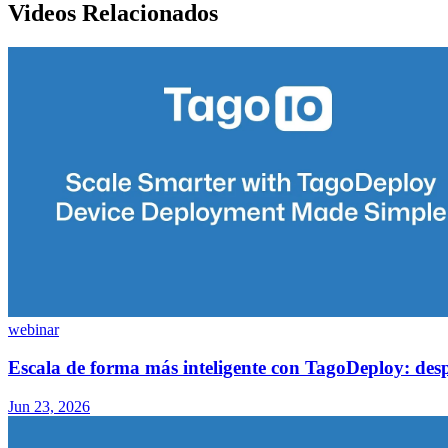
Videos Relacionados
webinar
Escala de forma más inteligente con TagoDeploy: despl
Jun 23, 2026