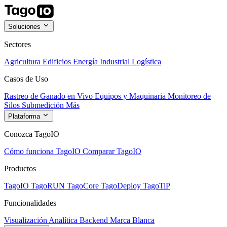
Soluciones
Sectores
Agricultura
Edificios
Energía
Industrial
Logística
Casos de Uso
Rastreo de Ganado en Vivo
Equipos y Maquinaria
Monitoreo de
Silos
Submedición
Más
Plataforma
Conozca TagoIO
Cómo funciona TagoIO
Comparar TagoIO
Productos
TagoIO
TagoRUN
TagoCore
TagoDeploy
TagoTiP
Funcionalidades
Visualización
Analítica
Backend
Marca Blanca