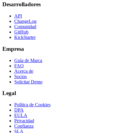
Desarrolladores
API
ChangeLog
Comunidad
GitHub
KickStarter
Empresa
Guía de Marca
FAQ
Acerca de
Socios
Solicitar Demo
Legal
Política de Cookies
DPA
EULA
Privacidad
Confianza
SLA