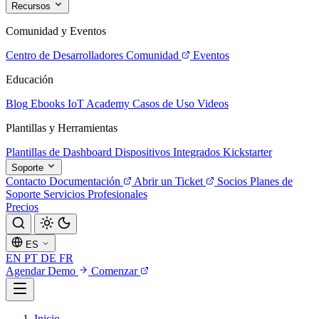
Recursos
Comunidad y Eventos
Centro de Desarrolladores
Comunidad
Eventos
Educación
Blog
Ebooks
IoT Academy
Casos de Uso
Videos
Plantillas y Herramientas
Plantillas de Dashboard
Dispositivos Integrados
Kickstarter
Soporte
Contacto
Documentación
Abrir un Ticket
Socios
Planes de
Soporte
Servicios Profesionales
Precios
ES
EN
PT
DE
FR
Agendar Demo
Comenzar
Inicio