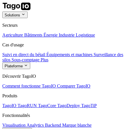
Solutions
Secteurs
Agriculture
Bâtiments
Énergie
Industrie
Logistique
Cas d'usage
Suivi en direct du bétail
Équipements et machines
Surveillance des
silos
Sous-comptage
Plus
Plateforme
Découvrir TagoIO
Comment fonctionne TagoIO
Comparer TagoIO
Produits
TagoIO
TagoRUN
TagoCore
TagoDeploy
TagoTiP
Fonctionnalités
Visualisation
Analytics
Backend
Marque blanche