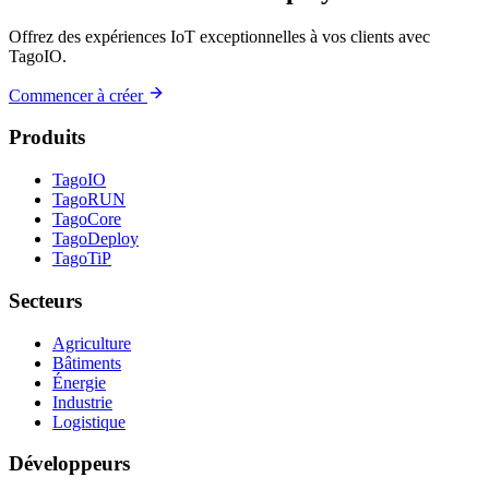
Offrez des expériences IoT exceptionnelles à vos clients avec
TagoIO.
Commencer à créer
Produits
TagoIO
TagoRUN
TagoCore
TagoDeploy
TagoTiP
Secteurs
Agriculture
Bâtiments
Énergie
Industrie
Logistique
Développeurs