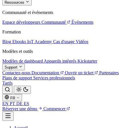
Ressources
Communauté et événements
Espace développeurs
Communauté
Événements
Formation
Blog
Ebooks
IoT Academy
Cas d'usage
Vidéos
Modèles et outils
Modèles de dashboard
Appareils intégrés
Kickstarter
Support
Contactez-nous
Documentation
Ouvrir un ticket
Partenaires
Plans de support
Services professionnels
Tarifs
FR
EN
PT
DE
ES
Réserver une démo
Commencer
Accueil