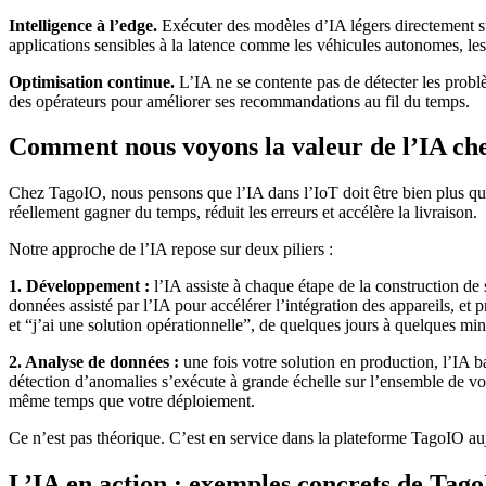
Intelligence à l’edge.
Exécuter des modèles d’IA légers directement sur
applications sensibles à la latence comme les véhicules autonomes, les
Optimisation continue.
L’IA ne se contente pas de détecter les problè
des opérateurs pour améliorer ses recommandations au fil du temps.
Comment nous voyons la valeur de l’IA ch
Chez TagoIO, nous pensons que l’IA dans l’IoT doit être bien plus qu’u
réellement gagner du temps, réduit les erreurs et accélère la livraison.
Notre approche de l’IA repose sur deux piliers :
1. Développement :
l’IA assiste à chaque étape de la construction de
données assisté par l’IA pour accélérer l’intégration des appareils, et p
et “j’ai une solution opérationnelle”, de quelques jours à quelques min
2. Analyse de données :
une fois votre solution en production, l’IA b
détection d’anomalies s’exécute à grande échelle sur l’ensemble de vos 
même temps que votre déploiement.
Ce n’est pas théorique. C’est en service dans la plateforme TagoIO a
L’IA en action : exemples concrets de Tag