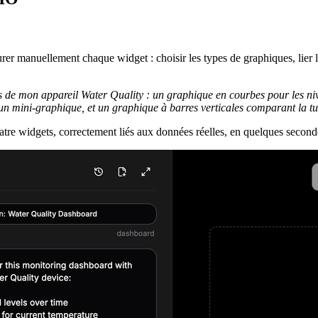
rer manuellement chaque widget : choisir les types de graphiques, lier 
 de mon appareil Water Quality : un graphique en courbes pour les ni
 un mini-graphique, et un graphique à barres verticales comparant la tur
uatre widgets, correctement liés aux données réelles, en quelques second