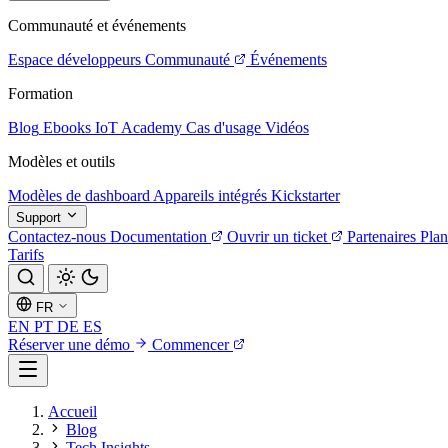
Communauté et événements
Espace développeurs
Communauté
Événements
Formation
Blog
Ebooks
IoT Academy
Cas d'usage
Vidéos
Modèles et outils
Modèles de dashboard
Appareils intégrés
Kickstarter
Support
Contactez-nous
Documentation
Ouvrir un ticket
Partenaires
Plan
Tarifs
FR
EN
PT
DE
ES
Réserver une démo
Commencer
Accueil
Blog
Tech Insights