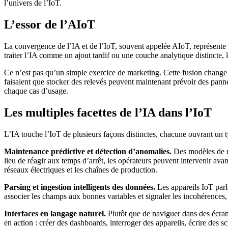
l’univers de l’IoT.
L’essor de l’AIoT
La convergence de l’IA et de l’IoT, souvent appelée AIoT, représente l
traiter l’IA comme un ajout tardif ou une couche analytique distincte, 
Ce n’est pas qu’un simple exercice de marketing. Cette fusion change 
faisaient que stocker des relevés peuvent maintenant prévoir des pann
chaque cas d’usage.
Les multiples facettes de l’IA dans l’IoT
L’IA touche l’IoT de plusieurs façons distinctes, chacune ouvrant un ty
Maintenance prédictive et détection d’anomalies.
Des modèles de m
lieu de réagir aux temps d’arrêt, les opérateurs peuvent intervenir avant
réseaux électriques et les chaînes de production.
Parsing et ingestion intelligents des données.
Les appareils IoT parl
associer les champs aux bonnes variables et signaler les incohérences, 
Interfaces en langage naturel.
Plutôt que de naviguer dans des écrans
en action : créer des dashboards, interroger des appareils, écrire des s