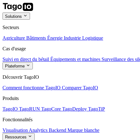
Solutions
Secteurs
Agriculture
Bâtiments
Énergie
Industrie
Logistique
Cas d'usage
Suivi en direct du bétail
Équipements et machines
Surveillance des sil
Plateforme
Découvrir TagoIO
Comment fonctionne TagoIO
Comparer TagoIO
Produits
TagoIO
TagoRUN
TagoCore
TagoDeploy
TagoTiP
Fonctionnalités
Visualisation
Analytics
Backend
Marque blanche
Ressources