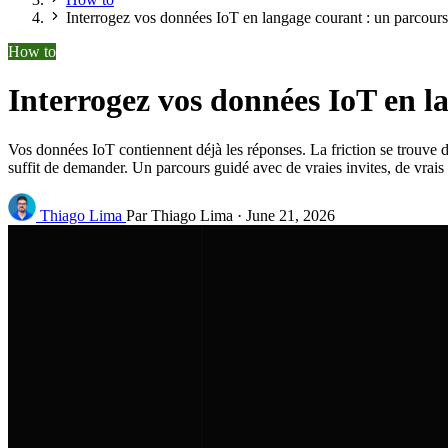
Interrogez vos données IoT en langage courant : un parcours
How to
Interrogez vos données IoT en l
Vos données IoT contiennent déjà les réponses. La friction se trouve d
suffit de demander. Un parcours guidé avec de vraies invites, de vrais 
Thiago Lima
Par Thiago Lima
·
June 21, 2026