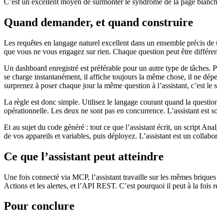
C’est un excellent moyen de surmonter le syndrome de la page blanche. 
Quand demander, et quand construire
Les requêtes en langage naturel excellent dans un ensemble précis de tâ
que vous ne vous engagez sur rien. Chaque question peut être différent
Un dashboard enregistré est préférable pour un autre type de tâches. P
se charge instantanément, il affiche toujours la même chose, il ne dépe
surprenez à poser chaque jour la même question à l’assistant, c’est le 
La règle est donc simple. Utilisez le langage courant quand la questio
opérationnelle. Les deux ne sont pas en concurrence. L’assistant est s
Et au sujet du code généré : tout ce que l’assistant écrit, un script A
de vos appareils et variables, puis déployez. L’assistant est un collabo
Ce que l’assistant peut atteindre
Une fois connecté via MCP, l’assistant travaille sur les mêmes briques 
Actions et les alertes, et l’API REST. C’est pourquoi il peut à la fois
Pour conclure