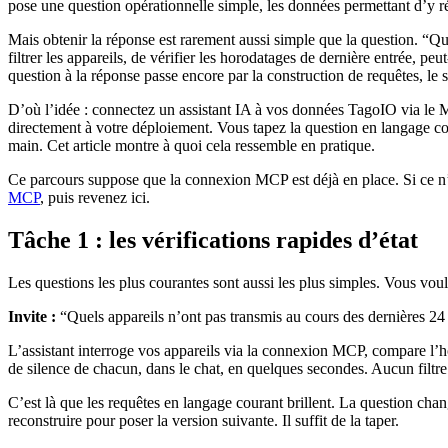
pose une question opérationnelle simple, les données permettant d’y r
Mais obtenir la réponse est rarement aussi simple que la question. “Qu
filtrer les appareils, de vérifier les horodatages de dernière entrée, p
question à la réponse passe encore par la construction de requêtes, le s
D’où l’idée : connectez un assistant IA à vos données TagoIO via le
directement à votre déploiement. Vous tapez la question en langage coura
main. Cet article montre à quoi cela ressemble en pratique.
Ce parcours suppose que la connexion MCP est déjà en place. Si ce n’
MCP
, puis revenez ici.
Tâche 1 : les vérifications rapides d’état
Les questions les plus courantes sont aussi les plus simples. Vous voule
Invite :
“Quels appareils n’ont pas transmis au cours des dernières 24
L’assistant interroge vos appareils via la connexion MCP, compare l’ho
de silence de chacun, dans le chat, en quelques secondes. Aucun filtre
C’est là que les requêtes en langage courant brillent. La question cha
reconstruire pour poser la version suivante. Il suffit de la taper.