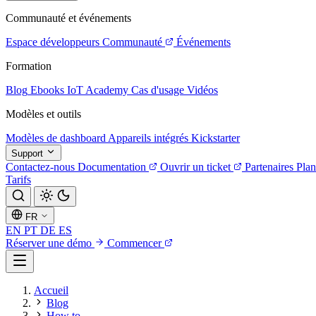
Communauté et événements
Espace développeurs
Communauté
Événements
Formation
Blog
Ebooks
IoT Academy
Cas d'usage
Vidéos
Modèles et outils
Modèles de dashboard
Appareils intégrés
Kickstarter
Support
Contactez-nous
Documentation
Ouvrir un ticket
Partenaires
Plan
Tarifs
FR
EN
PT
DE
ES
Réserver une démo
Commencer
Accueil
Blog
How to