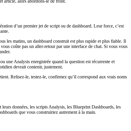
article, alors abordons-le de front.
ération d’un premier jet de script ou de dashboard. Leur force, c’est
ante.
 les matins, un dashboard construit est plus rapide et plus fiable. Il
e vous coûte pas un aller-retour par une interface de chat. Si vous vous
ander.
ou une Analysis enregistrée quand la question est récurrente et
tidien devrait contenir, justement.
tient. Relisez-le, testez-le, confirmez qu’il correspond aux vrais noms
t leurs données, les scripts Analysis, les Blueprint Dashboards, les
 dashboards que vous construiriez autrement à la main.