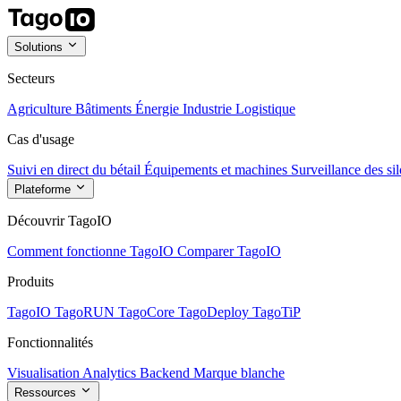
Solutions
Secteurs
Agriculture
Bâtiments
Énergie
Industrie
Logistique
Cas d'usage
Suivi en direct du bétail
Équipements et machines
Surveillance des sil
Plateforme
Découvrir TagoIO
Comment fonctionne TagoIO
Comparer TagoIO
Produits
TagoIO
TagoRUN
TagoCore
TagoDeploy
TagoTiP
Fonctionnalités
Visualisation
Analytics
Backend
Marque blanche
Ressources