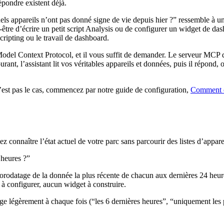
épondre existent déjà.
els appareils n’ont pas donné signe de vie depuis hier ?” ressemble à un
eut-être d’écrire un petit script Analysis ou de configurer un widget de 
cripting ou le travail de dashboard.
 Model Context Protocol, et il vous suffit de demander. Le serveur MC
nt, l’assistant lit vos véritables appareils et données, puis il répond, o
est pas le cas, commencez par notre guide de configuration,
Comment co
z connaître l’état actuel de votre parc sans parcourir des listes d’appare
 heures ?”
rodatage de la donnée la plus récente de chacun aux dernières 24 heures
 à configurer, aucun widget à construire.
nge légèrement à chaque fois (“les 6 dernières heures”, “uniquement les p