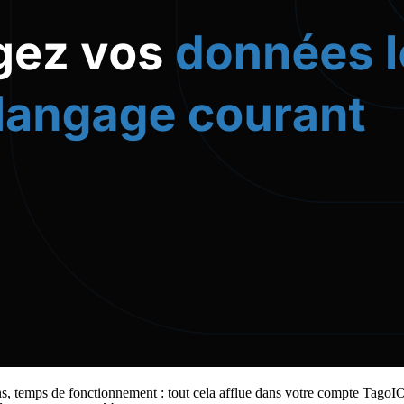
ns, temps de fonctionnement : tout cela afflue dans votre compte TagoIO 