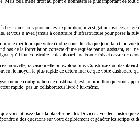
Mais cela mène droit au point d’honnêteté le plus important de tout cet 
ches : questions ponctuelles, exploration, investigations isolées, et gén
e, et vous n’avez jamais à construire d’infrastructure pour poser la suiv
our une métrique que votre équipe consulte chaque jour, la même vue tous
nd pas de la formulation correcte d’une requête par un assistant, et il n
signal qu’il faut construire le dashboard une bonne fois et cesser de dem
n est nouvelle, occasionnelle ou exploratoire. Construisez un dashboard 
ouvent le moyen le plus rapide de déterminer ce que votre dashboard quo
nalysis ou une configuration de dashboard, est un brouillon qui vous appar
rateur rapide, pas un collaborateur livré à lui-même.
que vous utilisez dans la plateforme : les Devices avec leur historique e
 répondre à des questions sur votre déploiement et générer les scripts et