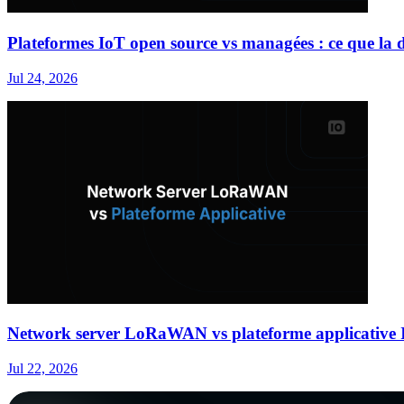
Plateformes IoT open source vs managées : ce que la d
Jul 24, 2026
Network server LoRaWAN vs plateforme applicative I
Jul 22, 2026