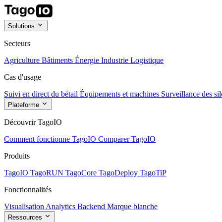
Solutions
Secteurs
Agriculture
Bâtiments
Énergie
Industrie
Logistique
Cas d'usage
Suivi en direct du bétail
Équipements et machines
Surveillance des sil
Plateforme
Découvrir TagoIO
Comment fonctionne TagoIO
Comparer TagoIO
Produits
TagoIO
TagoRUN
TagoCore
TagoDeploy
TagoTiP
Fonctionnalités
Visualisation
Analytics
Backend
Marque blanche
Ressources