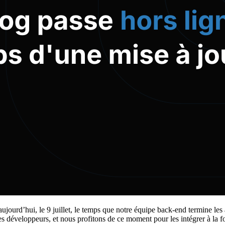
ujourd’hui, le 9 juillet, le temps que notre équipe back-end termine les
s développeurs, et nous profitons de ce moment pour les intégrer à la f