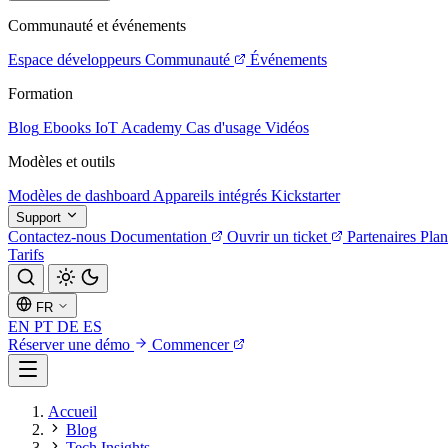
Communauté et événements
Espace développeurs
Communauté
Événements
Formation
Blog
Ebooks
IoT Academy
Cas d'usage
Vidéos
Modèles et outils
Modèles de dashboard
Appareils intégrés
Kickstarter
Support
Contactez-nous
Documentation
Ouvrir un ticket
Partenaires
Plan
Tarifs
FR
EN
PT
DE
ES
Réserver une démo
Commencer
Accueil
Blog
Tech Insights