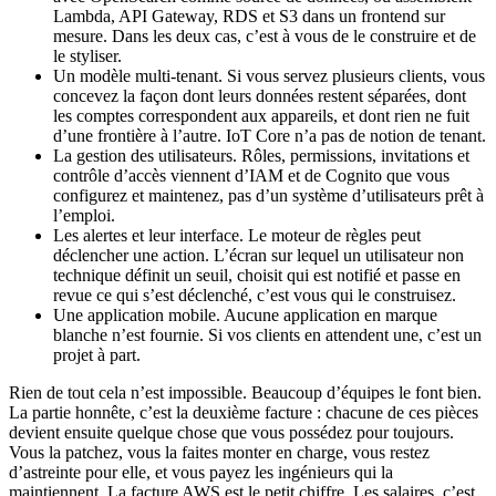
Lambda, API Gateway, RDS et S3 dans un frontend sur
mesure. Dans les deux cas, c’est à vous de le construire et de
le styliser.
Un modèle multi-tenant. Si vous servez plusieurs clients, vous
concevez la façon dont leurs données restent séparées, dont
les comptes correspondent aux appareils, et dont rien ne fuit
d’une frontière à l’autre. IoT Core n’a pas de notion de tenant.
La gestion des utilisateurs. Rôles, permissions, invitations et
contrôle d’accès viennent d’IAM et de Cognito que vous
configurez et maintenez, pas d’un système d’utilisateurs prêt à
l’emploi.
Les alertes et leur interface. Le moteur de règles peut
déclencher une action. L’écran sur lequel un utilisateur non
technique définit un seuil, choisit qui est notifié et passe en
revue ce qui s’est déclenché, c’est vous qui le construisez.
Une application mobile. Aucune application en marque
blanche n’est fournie. Si vos clients en attendent une, c’est un
projet à part.
Rien de tout cela n’est impossible. Beaucoup d’équipes le font bien.
La partie honnête, c’est la deuxième facture : chacune de ces pièces
devient ensuite quelque chose que vous possédez pour toujours.
Vous la patchez, vous la faites monter en charge, vous restez
d’astreinte pour elle, et vous payez les ingénieurs qui la
maintiennent. La facture AWS est le petit chiffre. Les salaires, c’est