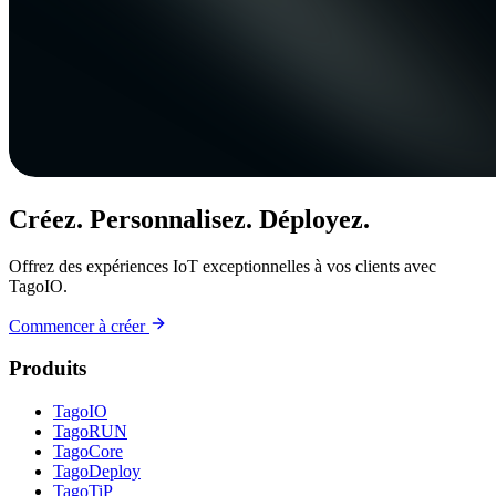
Créez. Personnalisez. Déployez.
Offrez des expériences IoT exceptionnelles à vos clients avec
TagoIO.
Commencer à créer
Produits
TagoIO
TagoRUN
TagoCore
TagoDeploy
TagoTiP