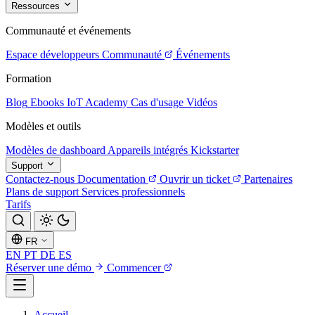
Ressources
Communauté et événements
Espace développeurs
Communauté
Événements
Formation
Blog
Ebooks
IoT Academy
Cas d'usage
Vidéos
Modèles et outils
Modèles de dashboard
Appareils intégrés
Kickstarter
Support
Contactez-nous
Documentation
Ouvrir un ticket
Partenaires
Plans de support
Services professionnels
Tarifs
FR
EN
PT
DE
ES
Réserver une démo
Commencer
Accueil