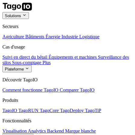
Solutions
Secteurs
Agriculture
Bâtiments
Énergie
Industrie
Logistique
Cas d'usage
Suivi en direct du bétail
Équipements et machines
Surveillance des
silos
Sous-comptage
Plus
Plateforme
Découvrir TagoIO
Comment fonctionne TagoIO
Comparer TagoIO
Produits
TagoIO
TagoRUN
TagoCore
TagoDeploy
TagoTiP
Fonctionnalités
Visualisation
Analytics
Backend
Marque blanche