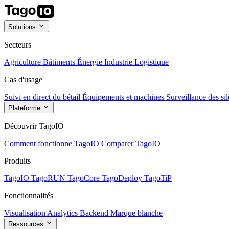
Solutions
Secteurs
Agriculture
Bâtiments
Énergie
Industrie
Logistique
Cas d'usage
Suivi en direct du bétail
Équipements et machines
Surveillance des sil
Plateforme
Découvrir TagoIO
Comment fonctionne TagoIO
Comparer TagoIO
Produits
TagoIO
TagoRUN
TagoCore
TagoDeploy
TagoTiP
Fonctionnalités
Visualisation
Analytics
Backend
Marque blanche
Ressources