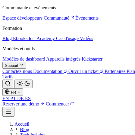
Communauté et événements
Espace développeurs
Communauté
Événements
Formation
Blog
Ebooks
IoT Academy
Cas d'usage
Vidéos
Modèles et outils
Modèles de dashboard
Appareils intégrés
Kickstarter
Support
Contactez-nous
Documentation
Ouvrir un ticket
Partenaires
Plan
Tarifs
FR
EN
PT
DE
ES
Réserver une démo
Commencer
Accueil
Blog
Tech Insights