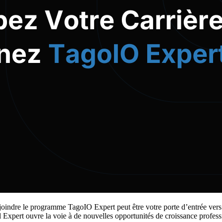
Rejoindre le programme TagoIO Expert peut être votre porte d’entrée ver
l Expert ouvre la voie à de nouvelles opportunités de croissance profess